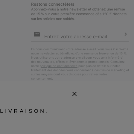
Restons connecté(e)s
Abonnez-vous à notre newsletter et obtenez une remise
de 15 % sur votre première commande dès 120 € d’achats
sur les articles non soldés.
Inscription
par
e-
S’a
mail
En nous communiquant votre adresse e-mail, vous vous inscrivez à
notre newsletter et bénéficiez d’une remise de bienvenue de 15 %.
Nous utiliserons votre adresse e-mail pour vous tenir informé(e)
des nouveautés, offres et événements promotionnels. Consultez
notre
politique de confidentialité
pour plus de détails sur notre
traitement des données vous concernant à des fins de marketing et
sur les moyens dont vous disposez pour retirer votre
consentement.
LIVRAISON.