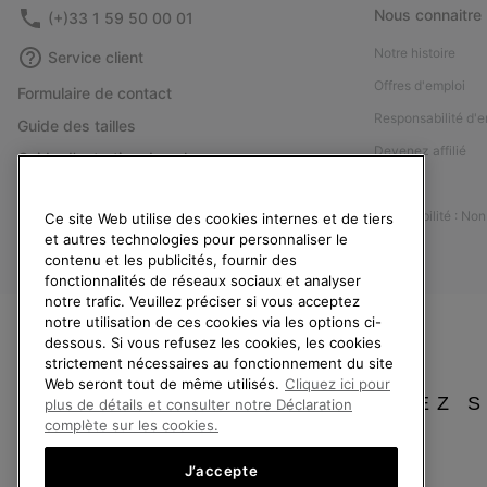
Nous connaitre
(+)33 1 59 50 00 01
Notre histoire
Service client
Offres d'emploi
Formulaire de contact
Responsabilité d'e
Guide des tailles
Devenez affilié
Guide d'entretien des chaussures
Presse
Retours
Accessibilité : No
Ce site Web utilise des cookies internes et de tiers
Rétractation
et autres technologies pour personnaliser le
Statut de la commande
contenu et les publicités, fournir des
fonctionnalités de réseaux sociaux et analyser
Livraison
notre trafic. Veuillez préciser si vous acceptez
Paiement
notre utilisation de ces cookies via les options ci-
dessous. Si vous refusez les cookies, les cookies
Questions fréquentes
strictement nécessaires au fonctionnement du site
Web seront tout de même utilisés.
Cliquez ici pour
VEUILLEZ 
plus de détails et consulter notre Déclaration
complète sur les cookies.
J’accepte