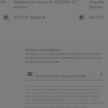
rer
Wallabee Mi-haute SLABTOWN 62’™
Chaussur
Homme
Mariner 
Sale price:
Regular price:
Sale price
R
90,00 €
150,00 €
84,00 €
1
Restons connecté(e)s
Abonnez-vous à notre newsletter et obtenez une remise
de 15 % sur votre première commande dès 120 € d’achats
sur les articles non soldés.
Inscription
par
e-
S’a
mail
En nous communiquant votre adresse e-mail, vous vous inscrivez à
notre newsletter et bénéficiez d’une remise de bienvenue de 15 %.
Nous utiliserons votre adresse e-mail pour vous tenir informé(e)
des nouveautés, offres et événements promotionnels. Consultez
notre
politique de confidentialité
pour plus de détails sur notre
traitement des données vous concernant à des fins de marketing et
sur les moyens dont vous disposez pour retirer votre