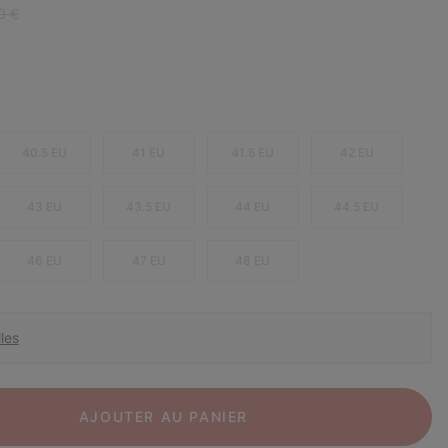
r price:
0 €
40.5 EU
41 EU
41.5 EU
42 EU
43 EU
43.5 EU
44 EU
44.5 EU
46 EU
47 EU
48 EU
les
AJOUTER AU PANIER