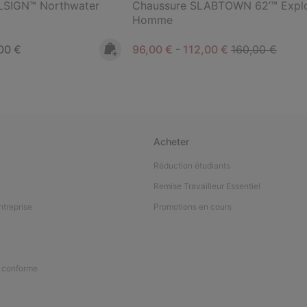
LSIGN™ Northwater
Chaussure SLABTOWN 62’™ Explo
Homme
rice:
mum price:
Minimum sale price:
Maximum sale price:
Regular price:
00 €
96,00 €
-
112,00 €
160,00 €
Acheter
Réduction étudiants
Remise Travailleur Essentiel
ntreprise
Promotions en cours
n conforme