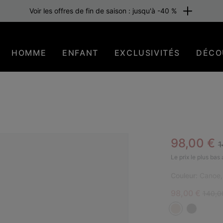
Voir les offres de fin de saison : jusqu'à -40 %
HOMME
ENFANT
EXCLUSIVITÉS
DÉCO
R
Sale pric
98,00 €
1
Le prix le plus bas
Couleur:
Canoe,
Sale price:
Regula
98,00 €
140,0