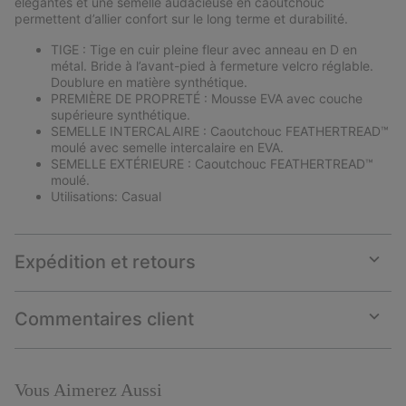
élégantes et une semelle audacieuse en caoutchouc
permettent d’allier confort sur le long terme et durabilité.
TIGE : Tige en cuir pleine fleur avec anneau en D en
métal. Bride à l’avant-pied à fermeture velcro réglable.
Doublure en matière synthétique.
PREMIÈRE DE PROPRETÉ : Mousse EVA avec couche
supérieure synthétique.
SEMELLE INTERCALAIRE : Caoutchouc FEATHERTREAD™
moulé avec semelle intercalaire en EVA.
SEMELLE EXTÉRIEURE : Caoutchouc FEATHERTREAD™
moulé.
Utilisations: Casual
Expédition et retours
Expan
or
collap
Commentaires client
sectio
Expan
or
collap
sectio
Vous Aimerez Aussi