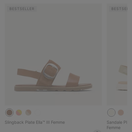
BESTSELLER
BESTSELL
Slingback Plate Ella™ III Femme
Sandale Plat
Femme