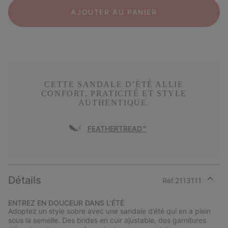
AJOUTER AU PANIER
CETTE SANDALE D’ÉTÉ ALLIE
CONFORT, PRATICITÉ ET STYLE
AUTHENTIQUE.
FEATHERTREAD™
Détails
Réf.
2113111
Expan
or
ENTREZ EN DOUCEUR DANS L’ÉTÉ
collap
Adoptez un style sobre avec une sandale d’été qui en a plein
sectio
sous la semelle. Des brides en cuir ajustable, des garnitures