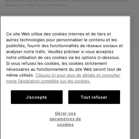
des données vous concernant à des fins de marketing et sur les moyens dont vous
disposez pour retirer votre consentement.
Ce site Web utilise des cookies internes et de tiers et
autres technologies pour personnaliser le contenu et les
publicités, fournir des fonctionnalités de réseaux sociaux et
analyser notre trafic. Veuillez préciser si vous acceptez
notre utilisation de ces cookies via les options ci-dessous.
Si vous refusez les cookies, les cookies strictement
France
BIENVENUE CHEZ SOREL.
nécessaires au fonctionnement du site Web seront tout de
VEUILLEZ SÉLECTIONNER
même utilisés.
Cliquez ici pour plus de détails et consulter
©
2026
SOREL. Tous droits réservés.
VOTRE PAYS DE LIVRAISON.
notre Déclaration complète sur les cookies.
Politique De Confidentialite
Conditions D'Utilisation
Achats en ligne disponibles
Conditions Générales de Vente
Garanties Légales
Cookies
J’accepte
Tout refuser
Impressum
Public CBCR
United States
Achats
Gérer vos
en
paramètres de
Service client: Lun - Sam de 9h à 13h et de 14h à 18h
ligne
France
Achats
(+)33 1 59 50 00 01
cookies
disponi
en
ligne