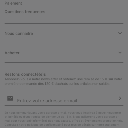
Paiement
Questions fréquentes
Nous connaitre
Acheter
Restons connecté(e)s
Abonnez-vous à notre newsletter et obtenez une remise de 15 % sur votre
première commande dès 120 € d’achats sur les articles non soldés.
Inscription
par
e-
S’a
mail
En nous communiquant votre adresse e-mail, vous vous inscrivez à notre newsletter
et bénéficiez d’une remise de bienvenue de 15 %. Nous utiliserons votre adresse e-
mail pour vous tenir informé(e) des nouveautés, offres et événements promotionnels.
Consultez notre
politique de confidentialité
pour plus de détails sur notre traitement