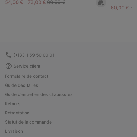
Minimum sale price:
Maximum sale price:
Regular price:
54,00 €
-
72,00 €
90,00 €
Minimum sa
M
60,00 €
-
8
(+)33 1 59 50 00 01
Service client
Formulaire de contact
Guide des tailles
Guide d'entretien des chaussures
Retours
Rétractation
Statut de la commande
Livraison