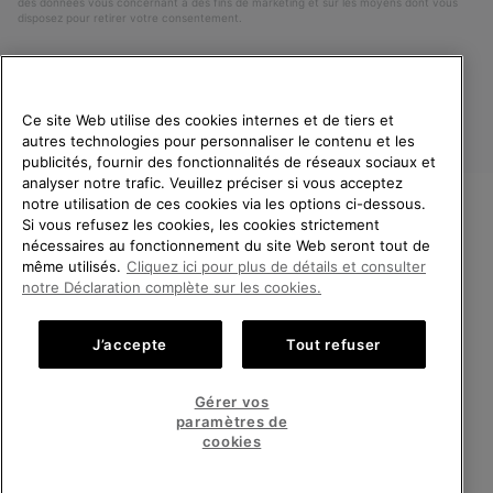
des données vous concernant à des fins de marketing et sur les moyens dont vous
disposez pour retirer votre consentement.
Ce site Web utilise des cookies internes et de tiers et
autres technologies pour personnaliser le contenu et les
publicités, fournir des fonctionnalités de réseaux sociaux et
analyser notre trafic. Veuillez préciser si vous acceptez
notre utilisation de ces cookies via les options ci-dessous.
Si vous refusez les cookies, les cookies strictement
France
BIENVENUE CHEZ SOREL.
nécessaires au fonctionnement du site Web seront tout de
VEUILLEZ SÉLECTIONNER
même utilisés.
Cliquez ici pour plus de détails et consulter
©
2026
SOREL. Tous droits réservés.
VOTRE PAYS DE LIVRAISON.
notre Déclaration complète sur les cookies.
Politique De Confidentialite
Conditions D'Utilisation
Achats en ligne disponibles
Conditions Générales de Vente
Garanties Légales
Cookies
J’accepte
Tout refuser
Impressum
Public CBCR
United States
Achats
Gérer vos
en
paramètres de
Service client: Lun - Sam de 9h à 13h et de 14h à 18h
ligne
France
Achats
(+)33 1 59 50 00 01
cookies
disponi
en
ligne