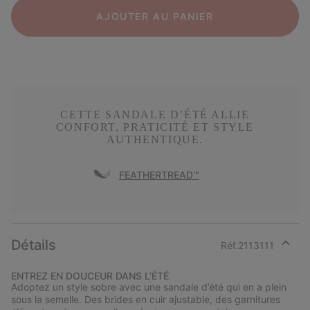
AJOUTER AU PANIER
CETTE SANDALE D’ÉTÉ ALLIE
CONFORT, PRATICITÉ ET STYLE
AUTHENTIQUE.
FEATHERTREAD™
Détails
Réf.
2113111
Expan
or
ENTREZ EN DOUCEUR DANS L’ÉTÉ
collap
Adoptez un style sobre avec une sandale d’été qui en a plein
sectio
sous la semelle. Des brides en cuir ajustable, des garnitures