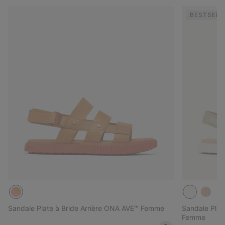
BESTSELL
Sandale Plate à Bride Arrière ONA AVE™ Femme
Sandale Plat
Femme