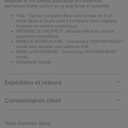
élégantes et une semelle audacieuse en caoutchouc
permettent d’allier confort sur le long terme et durabilité.
TIGE : Tige en cuir pleine fleur avec anneau en D en
métal. Bride à l’avant-pied à fermeture velcro réglable.
Doublure en matière synthétique.
PREMIÈRE DE PROPRETÉ : Mousse EVA avec couche
supérieure synthétique.
SEMELLE INTERCALAIRE : Caoutchouc FEATHERTREAD™
moulé avec semelle intercalaire en EVA.
SEMELLE EXTÉRIEURE : Caoutchouc FEATHERTREAD™
moulé.
Utilisations: Casual
Expédition et retours
Expan
or
collap
Commentaires client
sectio
Expan
or
collap
sectio
Vous Aimerez Aussi