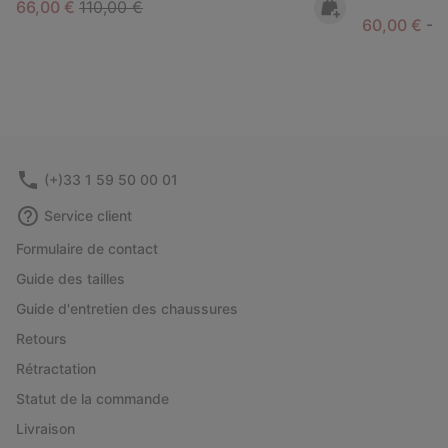
Sale price:
Regular price:
66,00 €
110,00 €
Minimum sa
M
60,00 €
-
8
(+)33 1 59 50 00 01
Service client
Formulaire de contact
Guide des tailles
Guide d'entretien des chaussures
Retours
Rétractation
Statut de la commande
Livraison