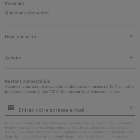
Paiement
Questions fréquentes
Nous connaitre
Acheter
Restons connecté(e)s
Abonnez-vous à notre newsletter et obtenez une remise de 15 % sur votre
première commande dès 120 € d’achats sur les articles non soldés.
Inscription
par
e-
S’a
mail
En nous communiquant votre adresse e-mail, vous vous inscrivez à notre newsletter
et bénéficiez d’une remise de bienvenue de 15 %. Nous utiliserons votre adresse e-
mail pour vous tenir informé(e) des nouveautés, offres et événements promotionnels.
Consultez notre
politique de confidentialité
pour plus de détails sur notre traitement