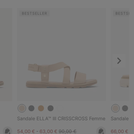
BESTSELLER
BESTSEL
Suivant
Sandale ELLA™ III CRISSCROSS Femme
Sandale 
Minimum sale price:
Maximum sale price:
Regular price:
Sale price
Re
54,00 €
-
63,00 €
90,00 €
66,00 €
1