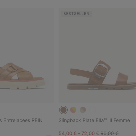
BESTSELLER
s Entrelacées REIN
Slingback Plate Ella™ III Femme
Minimum sale price:
Maximum sale price:
Regular price:
54,00 €
-
72,00 €
90,00 €