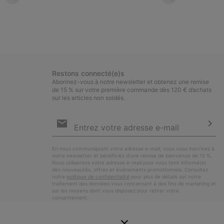
Restons connecté(e)s
Abonnez-vous à notre newsletter et obtenez une remise
de 15 % sur votre première commande dès 120 € d’achats
sur les articles non soldés.
Inscription
par
e-
S’a
mail
En nous communiquant votre adresse e-mail, vous vous inscrivez à
notre newsletter et bénéficiez d’une remise de bienvenue de 15 %.
Nous utiliserons votre adresse e-mail pour vous tenir informé(e)
des nouveautés, offres et événements promotionnels. Consultez
notre
politique de confidentialité
pour plus de détails sur notre
traitement des données vous concernant à des fins de marketing et
sur les moyens dont vous disposez pour retirer votre
consentement.