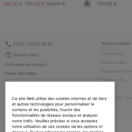
Minimum sale price:
Maximum sale price:
Regular price:
Regular price:
80,00 €
-
90,00 €
100,00 €
120,00 €
Nous connaitre
(+)33 1 59 50 00 01
Notre histoire
Service client
Offres d'emploi
Formulaire de contact
Responsabilité d'e
Guide des tailles
Devenez affilié
Guide d'entretien des chaussures
Presse
Retours
Accessibilité : No
Ce site Web utilise des cookies internes et de tiers
Rétractation
et autres technologies pour personnaliser le
Statut de la commande
contenu et les publicités, fournir des
fonctionnalités de réseaux sociaux et analyser
Livraison
notre trafic. Veuillez préciser si vous acceptez
Paiement
notre utilisation de ces cookies via les options ci-