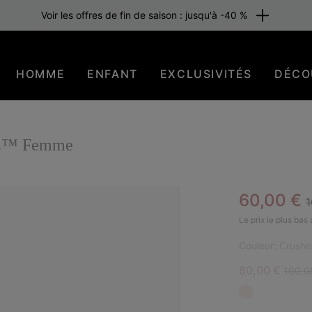
Voir les offres de fin de saison : jusqu'à -40 %
HOMME
ENFANT
EXCLUSIVITÉS
DÉCO
AVE™ Femme
R
Sale pric
60,00 €
1
Le prix le plus bas
Couleur:
Crushe
Sale price:
Regula
80,00 €
100,0