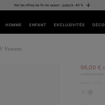
Voir les offres de fin de saison : jusqu'à -40 %
HOMME
ENFANT
EXCLUSIVITÉS
DÉCO
 IV Femme
R
Sale pric
96,00 €
1
Le prix le plus bas
Couleur:
Black, 