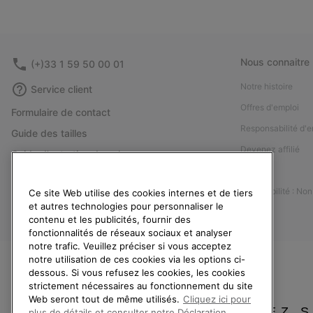
Nous connaitre
(+)33 1 59 50 00 01
Notre histoire
Service client
Offres d'emploi
Formulaire de contact
Responsabilité d'e
Guide des tailles
Devenez affilié
Guide d'entretien des chaussures
Presse
Retours
Accessibilité : No
Ce site Web utilise des cookies internes et de tiers
Rétractation
et autres technologies pour personnaliser le
Statut de la commande
contenu et les publicités, fournir des
fonctionnalités de réseaux sociaux et analyser
Livraison
notre trafic. Veuillez préciser si vous acceptez
Paiement
notre utilisation de ces cookies via les options ci-
dessous. Si vous refusez les cookies, les cookies
Questions fréquentes
strictement nécessaires au fonctionnement du site
Web seront tout de même utilisés.
Cliquez ici pour
VEUILLEZ 
plus de détails et consulter notre Déclaration