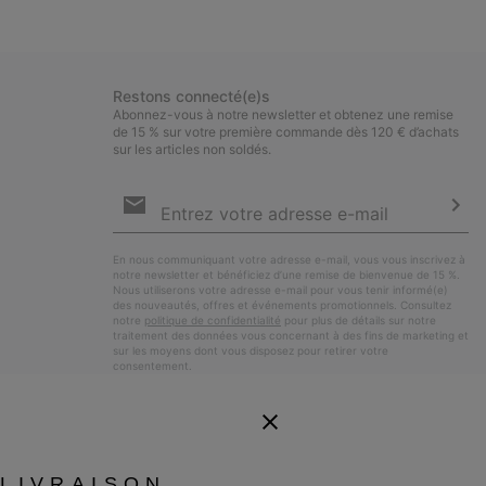
Restons connecté(e)s
Abonnez-vous à notre newsletter et obtenez une remise
de 15 % sur votre première commande dès 120 € d’achats
sur les articles non soldés.
Inscription
par
e-
S’a
mail
En nous communiquant votre adresse e-mail, vous vous inscrivez à
notre newsletter et bénéficiez d’une remise de bienvenue de 15 %.
Nous utiliserons votre adresse e-mail pour vous tenir informé(e)
des nouveautés, offres et événements promotionnels. Consultez
notre
politique de confidentialité
pour plus de détails sur notre
traitement des données vous concernant à des fins de marketing et
sur les moyens dont vous disposez pour retirer votre
consentement.
LIVRAISON.