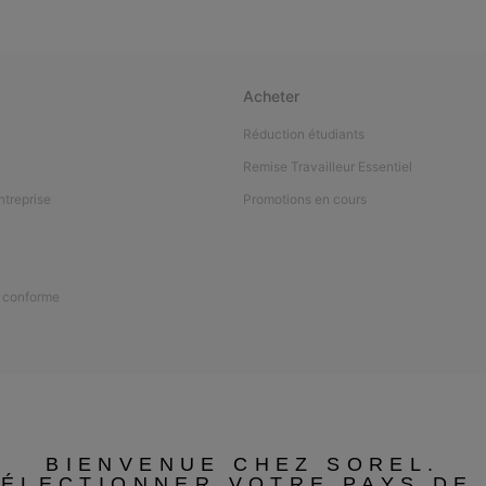
Acheter
Réduction étudiants
Remise Travailleur Essentiel
ntreprise
Promotions en cours
n conforme
BIENVENUE CHEZ SOREL.
SÉLECTIONNER VOTRE PAYS DE 