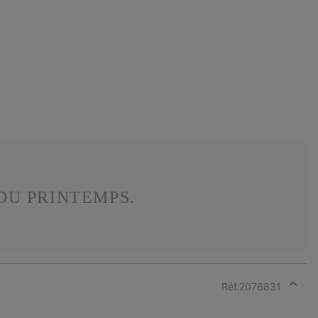
DU PRINTEMPS.
Réf.
2076831
Expan
or