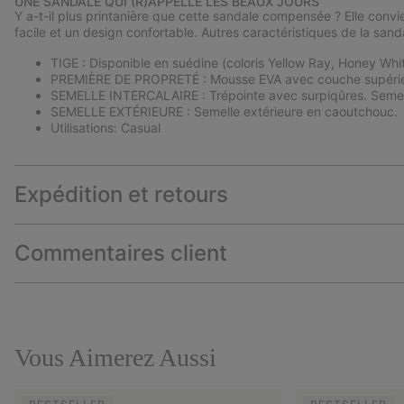
UNE SANDALE QUI (R)APPELLE LES BEAUX JOURS
Y a-t-il plus printanière que cette sandale compensée ? Elle conv
facile et un design confortable. Autres caractéristiques de la s
TIGE : Disponible en suédine (coloris Yellow Ray, Honey White
PREMIÈRE DE PROPRETÉ : Mousse EVA avec couche supérieu
SEMELLE INTERCALAIRE : Trépointe avec surpiqûres. Semelle
SEMELLE EXTÉRIEURE : Semelle extérieure en caoutchouc.
Utilisations: Casual
Expédition et retours
Commentaires client
Vous Aimerez Aussi