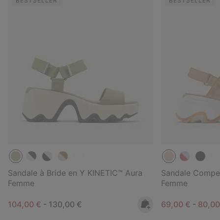
BESTSELLER
BESTSELLER
Sandale à Bride en Y KINETIC™ Aura
Sandale Compe
Femme
Femme
Minimum sale price:
Maximum price:
Minimum sale p
Maxim
104,00 €
-
130,00 €
69,00 €
-
80,0