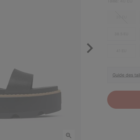
Taille:
40 EU
36 EU
38.5 EU
41 EU
Guide des tail