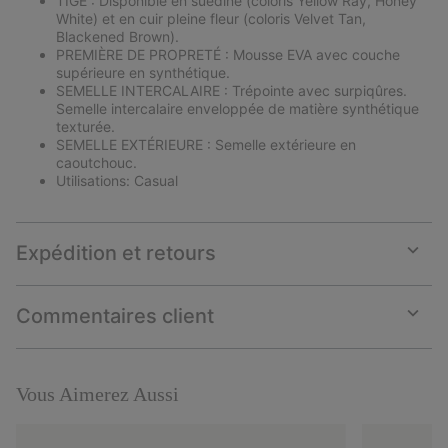
TIGE : Disponible en suédine (coloris Yellow Ray, Honey
White) et en cuir pleine fleur (coloris Velvet Tan,
Blackened Brown).
PREMIÈRE DE PROPRETÉ : Mousse EVA avec couche
supérieure en synthétique.
SEMELLE INTERCALAIRE : Trépointe avec surpiqûres.
Semelle intercalaire enveloppée de matière synthétique
texturée.
SEMELLE EXTÉRIEURE : Semelle extérieure en
caoutchouc.
Utilisations: Casual
Expédition et retours
Expan
or
collap
Commentaires client
sectio
Expan
or
collap
sectio
Vous Aimerez Aussi