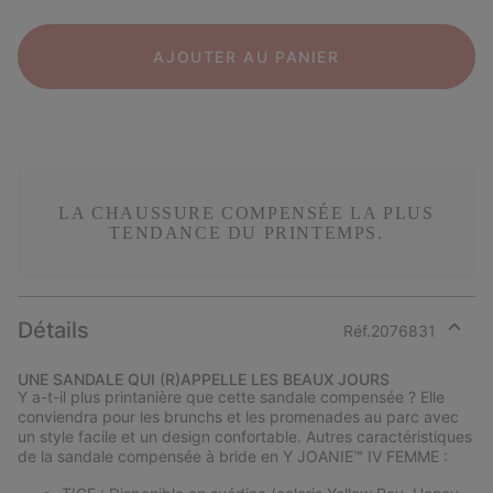
AJOUTER AU PANIER
LA CHAUSSURE COMPENSÉE LA PLUS
TENDANCE DU PRINTEMPS.
Détails
Réf.
2076831
Expan
or
UNE SANDALE QUI (R)APPELLE LES BEAUX JOURS
collap
Y a-t-il plus printanière que cette sandale compensée ? Elle
sectio
conviendra pour les brunchs et les promenades au parc avec
un style facile et un design confortable. Autres caractéristiques
de la sandale compensée à bride en Y JOANIE™ IV FEMME :