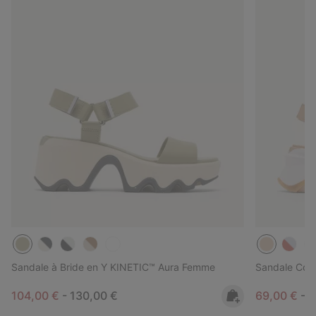
Sandale à Bride en Y KINETIC™ Aura Femme
Sandale Com
Minimum sale price:
Maximum price:
Minimum sa
M
104,00 €
-
130,00 €
69,00 €
-
8