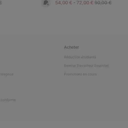
 price:
Minimum sale price:
Maximum sale price:
Regular price:
€
54,00 €
-
72,00 €
90,00 €
Acheter
Réduction étudiants
Remise Travailleur Essentiel
ntreprise
Promotions en cours
n conforme