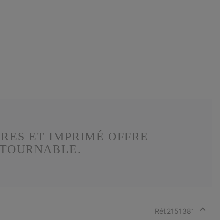
RES ET IMPRIMÉ OFFRE
NTOURNABLE.
Réf.
2151381
Expan