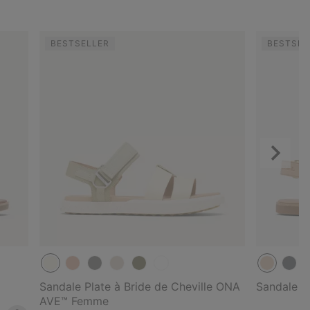
BESTSELLER
BESTSEL
Suivant
Sandale Plate à Bride de Cheville ONA
Sandale E
AVE™ Femme