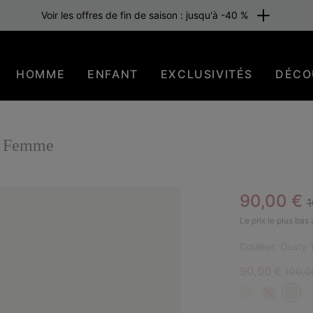
Voir les offres de fin de saison : jusqu'à -40 %
HOMME
ENFANT
EXCLUSIVITÉS
DÉCO
e Femme
R
Sale pric
90,00 €
1
EN 
Le prix le plus bas
Couleur:
Dusty T
Sale price:
Regula
90,00 €
100,0