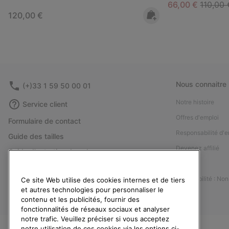
Sale price:
Regular
66,00 €
110,00 
Regular price:
120,00 €
Nous connaitre
(+)33 1 59 50 00 01
Notre histoire
Service client
Offres d'emploi
Formulaire de contact
Responsabilité d'e
Guide des tailles
Devenez affilié
Guide d'entretien des chaussures
Presse
Retours
Accessibilité : No
Ce site Web utilise des cookies internes et de tiers
Rétractation
et autres technologies pour personnaliser le
Statut de la commande
contenu et les publicités, fournir des
fonctionnalités de réseaux sociaux et analyser
Livraison
notre trafic. Veuillez préciser si vous acceptez
Paiement
notre utilisation de ces cookies via les options ci-