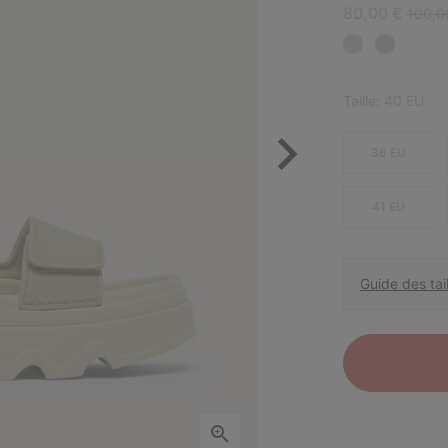
Sale price:
Regula
80,00 €
100,0
Taille:
40 EU
36 EU
41 EU
Guide des tail