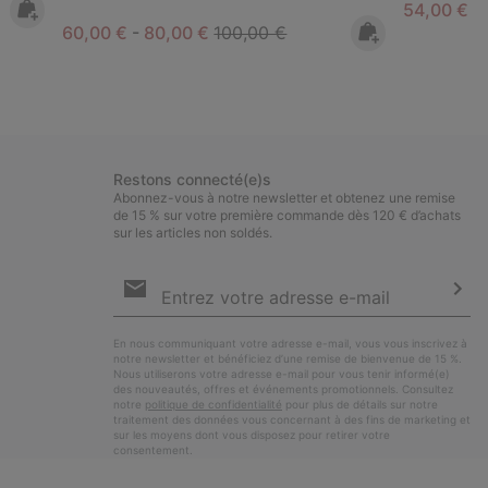
Minimum s
54,00 €
-
Minimum sale price:
Maximum sale price:
Regular price:
60,00 €
-
80,00 €
100,00 €
Restons connecté(e)s
Abonnez-vous à notre newsletter et obtenez une remise
de 15 % sur votre première commande dès 120 € d’achats
sur les articles non soldés.
Inscription
par
e-
S’a
mail
En nous communiquant votre adresse e-mail, vous vous inscrivez à
notre newsletter et bénéficiez d’une remise de bienvenue de 15 %.
Nous utiliserons votre adresse e-mail pour vous tenir informé(e)
des nouveautés, offres et événements promotionnels. Consultez
notre
politique de confidentialité
pour plus de détails sur notre
traitement des données vous concernant à des fins de marketing et
sur les moyens dont vous disposez pour retirer votre
consentement.