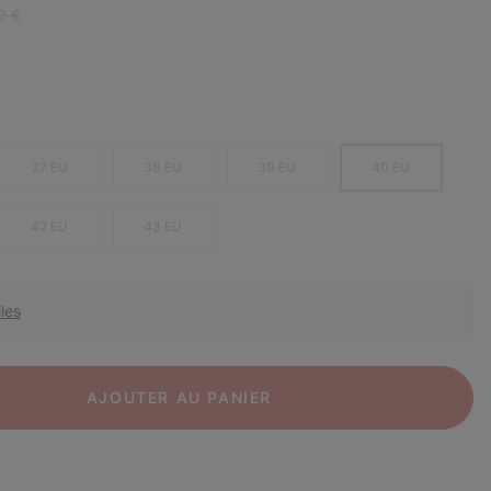
r price:
0 €
37 EU
38 EU
39 EU
40 EU
42 EU
43 EU
les
AJOUTER AU PANIER