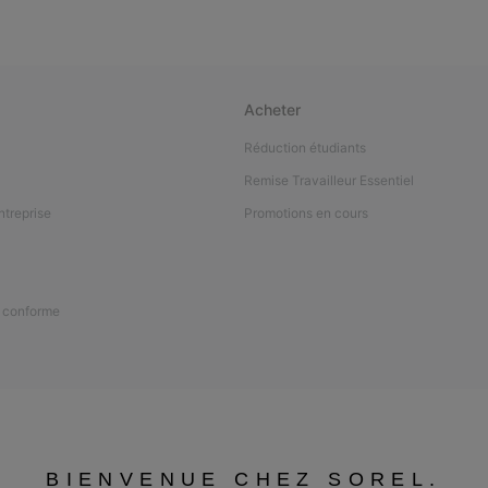
Acheter
Réduction étudiants
Remise Travailleur Essentiel
ntreprise
Promotions en cours
n conforme
BIENVENUE CHEZ SOREL.