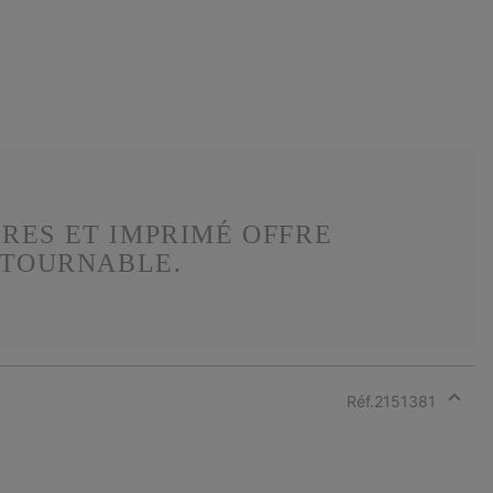
RES ET IMPRIMÉ OFFRE
NTOURNABLE.
Réf.
2151381
Expan
or
collap
sectio