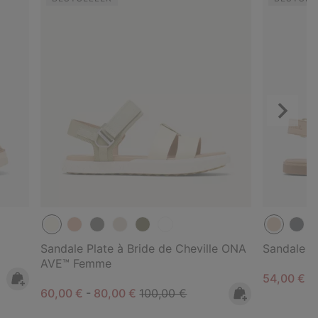
Suivant
Sandale Plate à Bride de Cheville ONA
Sandale E
AVE™ Femme
Minimum s
54,00 €
-
Minimum sale price:
Maximum sale price:
Regular price:
60,00 €
-
80,00 €
100,00 €