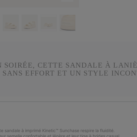
 SOIRÉE, CETTE SANDALE À LANIÈ
 SANS EFFORT ET UN STYLE INCO
e sandale à imprimé Kinetic™ Sunchase respire la fluidité.
ur semelle confortable et légère et leur tige à brides casual