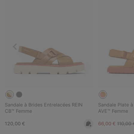
Précédent
Sandale à Brides Entrelacées REIN
Sandale Plate à
CB™ Femme
AVE™ Femme
Regular price:
Sale price:
Regular
120,00 €
66,00 €
110,00 