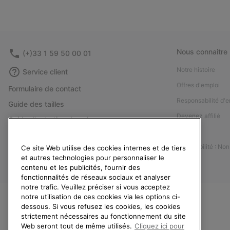
Nous connaitre
(+)33 1 59 50 00 01
Notre histoire
Service client
Offres d'emploi
Formulaire de contact
Responsabilité d'e
Guide des tailles
Devenez affilié
Guide d'entretien des chaussures
Presse
Retours
Accessibilité : No
Ce site Web utilise des cookies internes et de tiers
Rétractation
et autres technologies pour personnaliser le
Statut de la commande
contenu et les publicités, fournir des
fonctionnalités de réseaux sociaux et analyser
Livraison
notre trafic. Veuillez préciser si vous acceptez
Paiement
notre utilisation de ces cookies via les options ci-
dessous. Si vous refusez les cookies, les cookies
Questions fréquentes
strictement nécessaires au fonctionnement du site
Web seront tout de même utilisés.
Cliquez ici pour