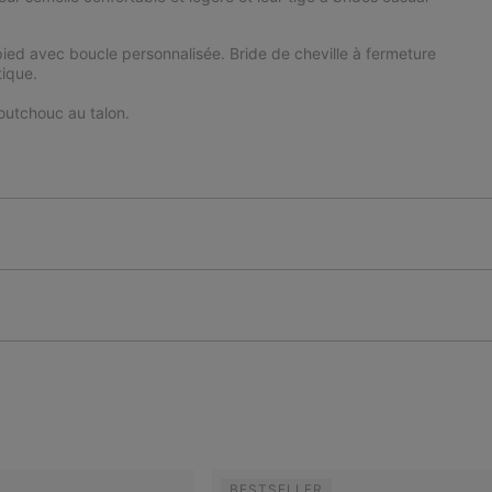
u pied avec boucle personnalisée. Bride de cheville à fermeture
tique.
utchouc au talon.
BESTSELLER