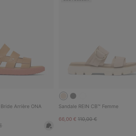
 Bride Arrière ONA
Sandale REIN CB™ Femme
Sale price:
Regular price:
66,00 €
110,00 €
 price:
€