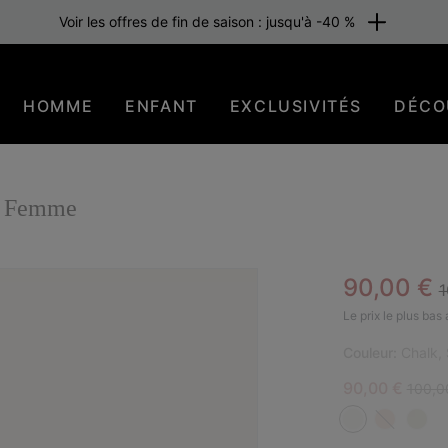
Voir les offres de fin de saison : jusqu'à -40 %
HOMME
ENFANT
EXCLUSIVITÉS
DÉCO
e Femme
R
Sale pric
90,00 €
1
BES
Le prix le plus bas
Couleur:
Chalk, 
Sale price:
Regula
90,00 €
100,0