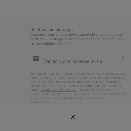
Restons connecté(e)s
Abonnez-vous à notre newsletter et obtenez une remise
de 15 % sur votre première commande dès 120 € d’achats
sur les articles non soldés.
Inscription
par
e-
S’a
mail
En nous communiquant votre adresse e-mail, vous vous inscrivez à
notre newsletter et bénéficiez d’une remise de bienvenue de 15 %.
Nous utiliserons votre adresse e-mail pour vous tenir informé(e)
des nouveautés, offres et événements promotionnels. Consultez
notre
politique de confidentialité
pour plus de détails sur notre
traitement des données vous concernant à des fins de marketing et
sur les moyens dont vous disposez pour retirer votre
consentement.