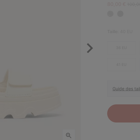
Sale price:
Regula
80,00 €
100,0
Taille:
40 EU
36 EU
41 EU
Guide des tail