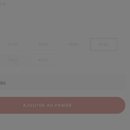
r price:
0 €
37 EU
38 EU
39 EU
40 EU
42 EU
43 EU
les
AJOUTER AU PANIER