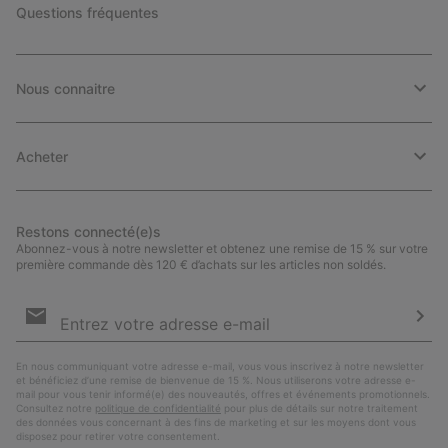
Questions fréquentes
Nous connaitre
Acheter
Restons connecté(e)s
Abonnez-vous à notre newsletter et obtenez une remise de 15 % sur votre
première commande dès 120 € d’achats sur les articles non soldés.
Inscription
par
e-
S’a
mail
En nous communiquant votre adresse e-mail, vous vous inscrivez à notre newsletter
et bénéficiez d’une remise de bienvenue de 15 %. Nous utiliserons votre adresse e-
mail pour vous tenir informé(e) des nouveautés, offres et événements promotionnels.
Consultez notre
politique de confidentialité
pour plus de détails sur notre traitement
des données vous concernant à des fins de marketing et sur les moyens dont vous
disposez pour retirer votre consentement.