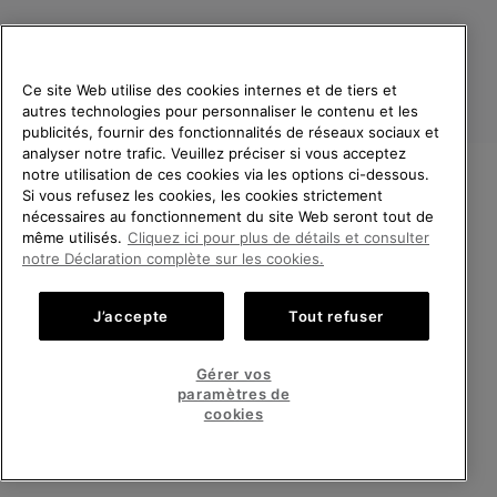
Ce site Web utilise des cookies internes et de tiers et
autres technologies pour personnaliser le contenu et les
publicités, fournir des fonctionnalités de réseaux sociaux et
analyser notre trafic. Veuillez préciser si vous acceptez
notre utilisation de ces cookies via les options ci-dessous.
Si vous refusez les cookies, les cookies strictement
France
BIENVENUE CHEZ SOREL.
nécessaires au fonctionnement du site Web seront tout de
VEUILLEZ SÉLECTIONNER
même utilisés.
Cliquez ici pour plus de détails et consulter
©
2026
SOREL. Tous droits réservés.
VOTRE PAYS DE LIVRAISON.
notre Déclaration complète sur les cookies.
Politique De Confidentialite
Conditions D'Utilisation
Achats en ligne disponibles
Conditions Générales de Vente
Garanties Légales
Cookies
J’accepte
Tout refuser
Impressum
Public CBCR
United States
Achats
Gérer vos
en
paramètres de
Service client: Lun - Sam de 9h à 13h et de 14h à 18h
ligne
France
Achats
(+)33 1 59 50 00 01
cookies
disponi
en
ligne
VOIR TOUS LES PAYS
disponi