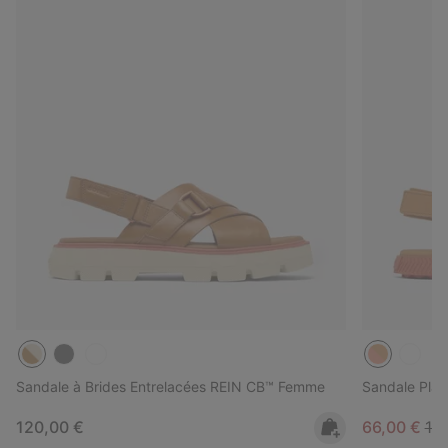
Sandale à Brides Entrelacées REIN CB™ Femme
Sandale Plat
Regular price:
Sale price:
Reg
120,00 €
66,00 €
11