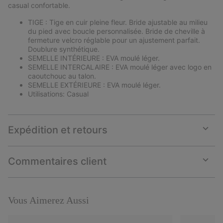
casual confortable.
TIGE : Tige en cuir pleine fleur. Bride ajustable au milieu
du pied avec boucle personnalisée. Bride de cheville à
fermeture velcro réglable pour un ajustement parfait.
Doublure synthétique.
SEMELLE INTÉRIEURE : EVA moulé léger.
SEMELLE INTERCALAIRE : EVA moulé léger avec logo en
caoutchouc au talon.
SEMELLE EXTÉRIEURE : EVA moulé léger.
Utilisations: Casual
Expédition et retours
Expan
or
collap
Commentaires client
sectio
Expan
or
collap
sectio
Vous Aimerez Aussi