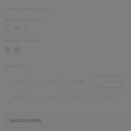
Couleur:
Chalk, Sea Salt
Sale price:
Regular price:
90,00 €
100,00 €
Sale price:
Regular price:
80,00 €
100,00 €
Taille:
39 EU
36 EU
37 EU
38 EU
39 EU
40 EU
41 EU
42 EU
43 EU
Guide des tailles