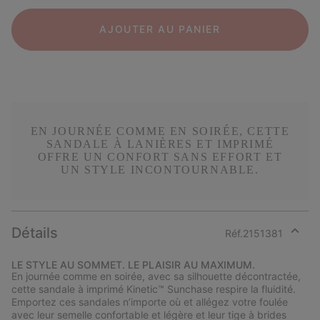
AJOUTER AU PANIER
EN JOURNÉE COMME EN SOIRÉE, CETTE
SANDALE À LANIÈRES ET IMPRIMÉ
OFFRE UN CONFORT SANS EFFORT ET
UN STYLE INCONTOURNABLE.
Détails
Réf.
2151381
Expan
or
LE STYLE AU SOMMET. LE PLAISIR AU MAXIMUM.
collap
En journée comme en soirée, avec sa silhouette décontractée,
sectio
cette sandale à imprimé Kinetic™ Sunchase respire la fluidité.
Emportez ces sandales n’importe où et allégez votre foulée
avec leur semelle confortable et légère et leur tige à brides