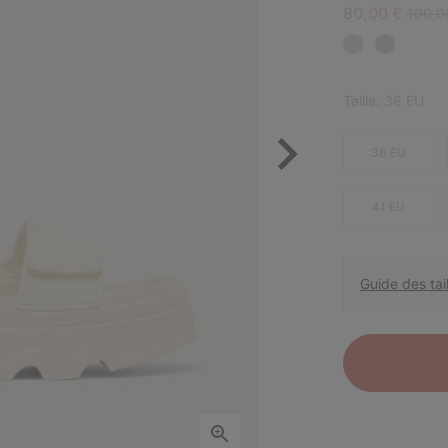
Sale price:
Regula
80,00 €
100,0
Taille:
38 EU
36 EU
41 EU
Guide des tail