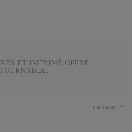
RES ET IMPRIMÉ OFFRE
NTOURNABLE.
Réf.
2151381
Expan
or
collap
sectio