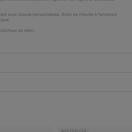
u pied avec boucle personnalisée. Bride de cheville à fermeture
tique.
utchouc au talon.
BESTSELLER