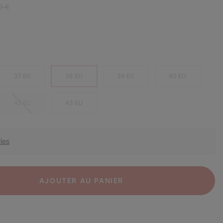
r price:
0 €
37 EU
38 EU
39 EU
40 EU
42 EU
43 EU
les
AJOUTER AU PANIER