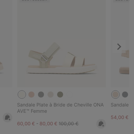
Suivant
Sandale Plate à Bride de Cheville ONA
Sandale E
AVE™ Femme
Minimum s
54,00 €
-
Minimum sale price:
Maximum sale price:
Regular price:
60,00 €
-
80,00 €
100,00 €