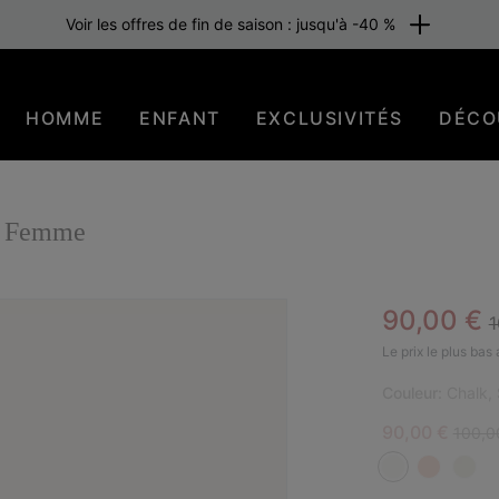
Voir les offres de fin de saison : jusqu'à -40 %
HOMME
ENFANT
EXCLUSIVITÉS
DÉCO
e Femme
R
Sale pric
90,00 €
1
BES
Le prix le plus bas
Couleur:
Chalk, 
Sale price:
Regula
90,00 €
100,0