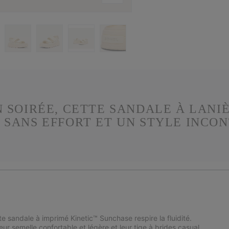
 SOIRÉE, CETTE SANDALE À LANIÈ
 SANS EFFORT ET UN STYLE INCO
e sandale à imprimé Kinetic™ Sunchase respire la fluidité.
ur semelle confortable et légère et leur tige à brides casual