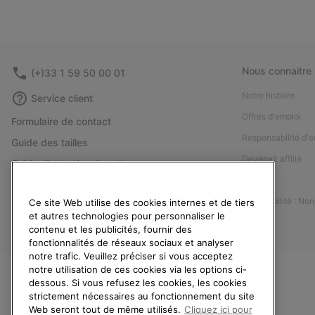
Nous connaitre
(+)33 1 59 50 00 01
Notre histoire
Service client
Offres d'emploi
Formulaire de contact
Responsabilité d'e
Guide des tailles
Devenez affilié
Guide d'entretien des chaussures
Presse
Retours
Accessibilité : No
Ce site Web utilise des cookies internes et de tiers
Rétractation
et autres technologies pour personnaliser le
Statut de la commande
contenu et les publicités, fournir des
fonctionnalités de réseaux sociaux et analyser
Livraison
notre trafic. Veuillez préciser si vous acceptez
Paiement
notre utilisation de ces cookies via les options ci-
dessous. Si vous refusez les cookies, les cookies
Questions fréquentes
strictement nécessaires au fonctionnement du site
Web seront tout de même utilisés.
Cliquez ici pour