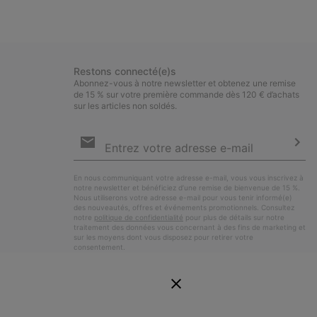
Restons connecté(e)s
Abonnez-vous à notre newsletter et obtenez une remise
de 15 % sur votre première commande dès 120 € d’achats
sur les articles non soldés.
Inscription
par
e-
S’a
mail
En nous communiquant votre adresse e-mail, vous vous inscrivez à
notre newsletter et bénéficiez d’une remise de bienvenue de 15 %.
Nous utiliserons votre adresse e-mail pour vous tenir informé(e)
des nouveautés, offres et événements promotionnels. Consultez
notre
politique de confidentialité
pour plus de détails sur notre
traitement des données vous concernant à des fins de marketing et
sur les moyens dont vous disposez pour retirer votre
consentement.