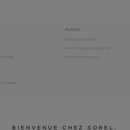
Acheter
Réduction étudiants
Remise Travailleur Essentiel
ntreprise
Promotions en cours
n conforme
BIENVENUE CHEZ SOREL.