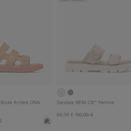
 Bride Arrière ONA
Sandale REIN CB™ Femme
Sale price:
Regular price:
66,00 €
110,00 €
 price:
€