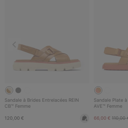
Précédent
Sandale à Brides Entrelacées REIN
Sandale Plate à
CB™ Femme
AVE™ Femme
Regular price:
Sale price:
Regular
120,00 €
66,00 €
110,00 