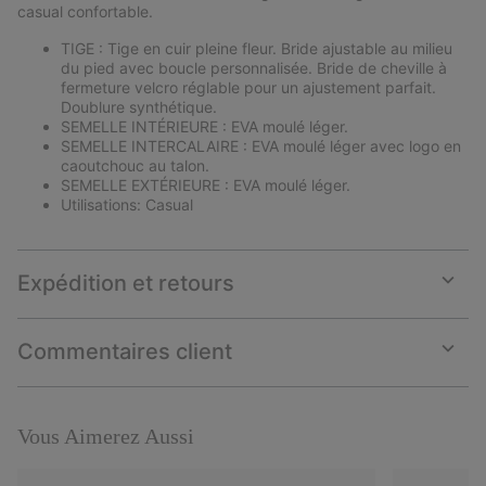
casual confortable.
TIGE : Tige en cuir pleine fleur. Bride ajustable au milieu
du pied avec boucle personnalisée. Bride de cheville à
fermeture velcro réglable pour un ajustement parfait.
Doublure synthétique.
SEMELLE INTÉRIEURE : EVA moulé léger.
SEMELLE INTERCALAIRE : EVA moulé léger avec logo en
caoutchouc au talon.
SEMELLE EXTÉRIEURE : EVA moulé léger.
Utilisations: Casual
Expédition et retours
Expan
or
collap
Commentaires client
sectio
Expan
or
collap
sectio
Vous Aimerez Aussi