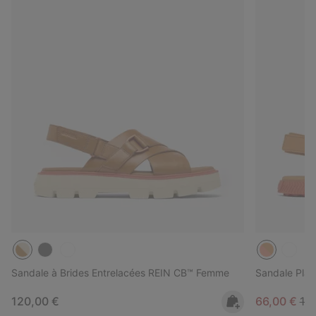
Sandale à Brides Entrelacées REIN CB™ Femme
Sandale Plat
Regular price:
Sale price:
Reg
120,00 €
66,00 €
11