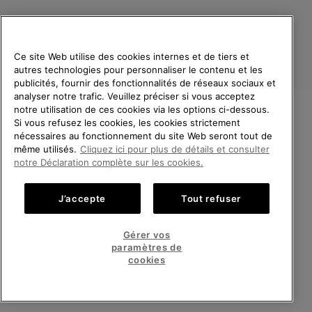
Ce site Web utilise des cookies internes et de tiers et
autres technologies pour personnaliser le contenu et les
publicités, fournir des fonctionnalités de réseaux sociaux et
analyser notre trafic. Veuillez préciser si vous acceptez
notre utilisation de ces cookies via les options ci-dessous.
Si vous refusez les cookies, les cookies strictement
France
BIENVENUE CHEZ SOREL.
nécessaires au fonctionnement du site Web seront tout de
VEUILLEZ SÉLECTIONNER
même utilisés.
Cliquez ici pour plus de détails et consulter
©
2026
SOREL. Tous droits réservés.
VOTRE PAYS DE LIVRAISON.
notre Déclaration complète sur les cookies.
Politique De Confidentialite
Conditions D'Utilisation
Achats en ligne disponibles
Conditions Générales de Vente
Garanties Légales
Cookies
J’accepte
Tout refuser
Impressum
Public CBCR
United States
Achats
Gérer vos
en
paramètres de
Service client: Lun - Sam de 9h à 13h et de 14h à 18h
ligne
France
Achats
(+)33 1 59 50 00 01
cookies
disponi
en
ligne
VOIR TOUS LES PAYS
disponi