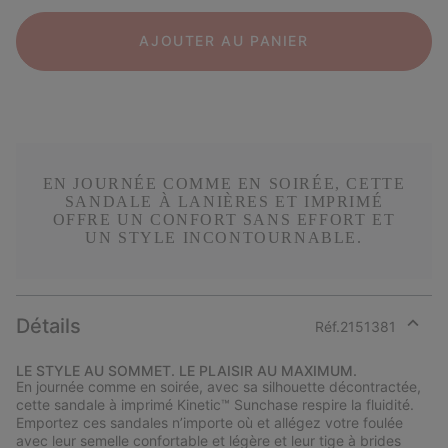
AJOUTER AU PANIER
EN JOURNÉE COMME EN SOIRÉE, CETTE
SANDALE À LANIÈRES ET IMPRIMÉ
OFFRE UN CONFORT SANS EFFORT ET
UN STYLE INCONTOURNABLE.
Détails
Réf.
2151381
Expan
or
LE STYLE AU SOMMET. LE PLAISIR AU MAXIMUM.
collap
En journée comme en soirée, avec sa silhouette décontractée,
sectio
cette sandale à imprimé Kinetic™ Sunchase respire la fluidité.
Emportez ces sandales n’importe où et allégez votre foulée
avec leur semelle confortable et légère et leur tige à brides