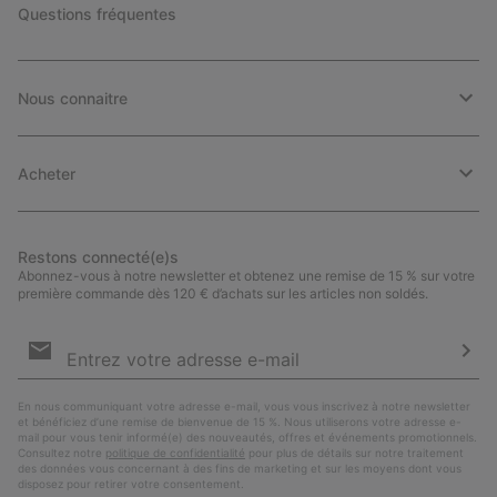
Questions fréquentes
Nous connaitre
Acheter
Restons connecté(e)s
Abonnez-vous à notre newsletter et obtenez une remise de 15 % sur votre
première commande dès 120 € d’achats sur les articles non soldés.
Inscription
par
e-
S’a
mail
En nous communiquant votre adresse e-mail, vous vous inscrivez à notre newsletter
et bénéficiez d’une remise de bienvenue de 15 %. Nous utiliserons votre adresse e-
mail pour vous tenir informé(e) des nouveautés, offres et événements promotionnels.
Consultez notre
politique de confidentialité
pour plus de détails sur notre traitement
des données vous concernant à des fins de marketing et sur les moyens dont vous
disposez pour retirer votre consentement.