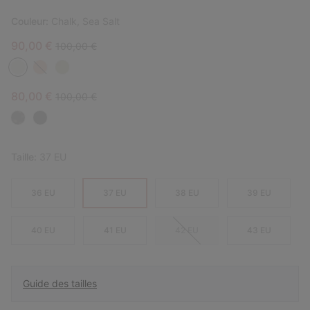
Couleur:
Chalk, Sea Salt
Sale price:
Regular price:
90,00 €
100,00 €
Sale price:
Regular price:
80,00 €
100,00 €
Taille:
37 EU
36 EU
37 EU
38 EU
39 EU
40 EU
41 EU
42 EU
43 EU
Guide des tailles