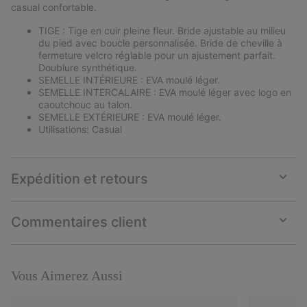
casual confortable.
TIGE : Tige en cuir pleine fleur. Bride ajustable au milieu
du pied avec boucle personnalisée. Bride de cheville à
fermeture velcro réglable pour un ajustement parfait.
Doublure synthétique.
SEMELLE INTÉRIEURE : EVA moulé léger.
SEMELLE INTERCALAIRE : EVA moulé léger avec logo en
caoutchouc au talon.
SEMELLE EXTÉRIEURE : EVA moulé léger.
Utilisations: Casual
Expédition et retours
Expan
or
collap
Commentaires client
sectio
Expan
or
collap
sectio
Vous Aimerez Aussi