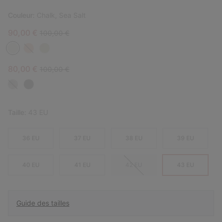
Couleur:
Chalk, Sea Salt
Sale price:
Regular price:
90,00 €
100,00 €
Sale price:
Regular price:
80,00 €
100,00 €
Taille:
43 EU
36 EU
37 EU
38 EU
39 EU
40 EU
41 EU
42 EU
43 EU
Guide des tailles