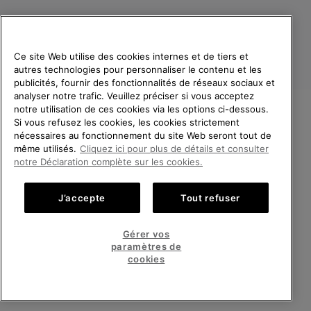
Ce site Web utilise des cookies internes et de tiers et
autres technologies pour personnaliser le contenu et les
publicités, fournir des fonctionnalités de réseaux sociaux et
analyser notre trafic. Veuillez préciser si vous acceptez
notre utilisation de ces cookies via les options ci-dessous.
Si vous refusez les cookies, les cookies strictement
France
BIENVENUE CHEZ SOREL.
nécessaires au fonctionnement du site Web seront tout de
VEUILLEZ SÉLECTIONNER
même utilisés.
Cliquez ici pour plus de détails et consulter
©
2026
SOREL. Tous droits réservés.
VOTRE PAYS DE LIVRAISON.
notre Déclaration complète sur les cookies.
Politique De Confidentialite
Conditions D'Utilisation
Achats en ligne disponibles
Conditions Générales de Vente
Garanties Légales
Cookies
J’accepte
Tout refuser
Impressum
Public CBCR
United States
Achats
Gérer vos
en
paramètres de
Service client: Lun - Sam de 9h à 13h et de 14h à 18h
ligne
France
Achats
(+)33 1 59 50 00 01
cookies
disponi
en
ligne
VOIR TOUS LES PAYS
disponi