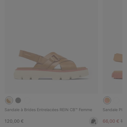
Sandale à Brides Entrelacées REIN CB™ Femme
Sandale Plat
Regular price:
Sale price:
Reg
120,00 €
66,00 €
11