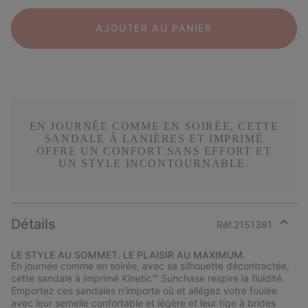
AJOUTER AU PANIER
EN JOURNÉE COMME EN SOIRÉE, CETTE
SANDALE À LANIÈRES ET IMPRIMÉ
OFFRE UN CONFORT SANS EFFORT ET
UN STYLE INCONTOURNABLE.
Détails
Réf.
2151381
Expan
or
LE STYLE AU SOMMET. LE PLAISIR AU MAXIMUM.
collap
En journée comme en soirée, avec sa silhouette décontractée,
sectio
cette sandale à imprimé Kinetic™ Sunchase respire la fluidité.
Emportez ces sandales n’importe où et allégez votre foulée
avec leur semelle confortable et légère et leur tige à brides