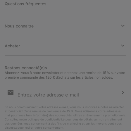
Questions fréquentes
Nous connaitre
Acheter
Restons connecté(e)s
Abonnez-vous à notre newsletter et obtenez une remise de 15 % sur votre
première commande dès 120 € d’achats sur les articles non soldés.
Inscription
par
e-
S’a
mail
En nous communiquant votre adresse e-mail, vous vous inscrivez à notre newsletter
et bénéficiez d’une remise de bienvenue de 15 %. Nous utiliserons votre adresse e-
mail pour vous tenir informé(e) des nouveautés, offres et événements promotionnels.
Consultez notre
politique de confidentialité
pour plus de détails sur notre traitement
des données vous concernant à des fins de marketing et sur les moyens dont vous
disposez pour retirer votre consentement.