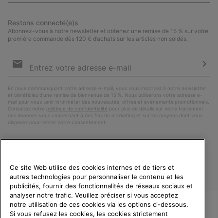
Restons connecté(e)s
Abonnez-vous à notre newsletter et obtenez une remise de 15 % sur votre
première commande dès 120 € d’achats sur les articles non soldés.
Inscription
par
e-
S’a
mail
En nous communiquant votre adresse e-mail, vous vous inscrivez à notre newsletter
et bénéficiez d’une remise de bienvenue de 15 %. Nous utiliserons votre adresse e-
mail pour vous tenir informé(e) des nouveautés, offres et événements promotionnels.
Consultez notre
politique de confidentialité
pour plus de détails sur notre traitement
des données vous concernant à des fins de marketing et sur les moyens dont vous
disposez pour retirer votre consentement.
Ce site Web utilise des cookies internes et de tiers et
autres technologies pour personnaliser le contenu et les
publicités, fournir des fonctionnalités de réseaux sociaux et
analyser notre trafic. Veuillez préciser si vous acceptez
notre utilisation de ces cookies via les options ci-dessous.
Si vous refusez les cookies, les cookies strictement
France