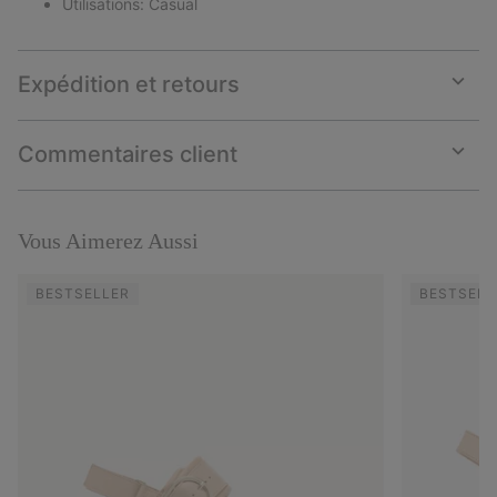
Utilisations: Casual
Expédition et retours
Expan
or
collap
Commentaires client
sectio
Expan
or
collap
sectio
Vous Aimerez Aussi
BESTSELLER
BESTSELL