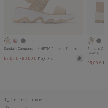
Sandale Compensée KINETIC™ Impact Femme
Sandale Comp
Femme
Minimum sale price:
Maximum sale price:
Regular price:
69,00 €
-
80,00 €
115,00 €
Sale price:
Reg
96,00 €
12
(+)33 1 59 50 00 01