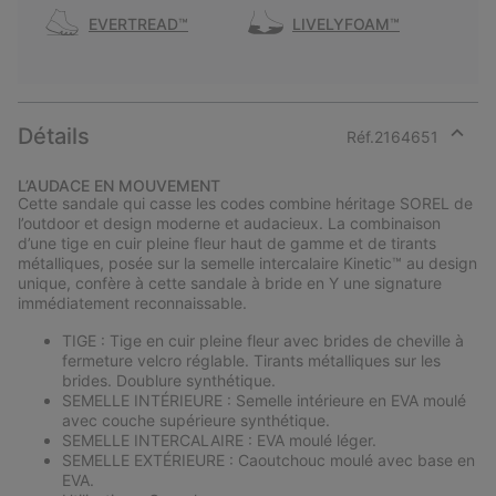
EVERTREAD™
LIVELYFOAM™
Détails
Réf.
2164651
Expan
or
L’AUDACE EN MOUVEMENT
collap
Cette sandale qui casse les codes combine héritage SOREL de
sectio
l’outdoor et design moderne et audacieux. La combinaison
d’une tige en cuir pleine fleur haut de gamme et de tirants
métalliques, posée sur la semelle intercalaire Kinetic™ au design
unique, confère à cette sandale à bride en Y une signature
immédiatement reconnaissable.
TIGE : Tige en cuir pleine fleur avec brides de cheville à
fermeture velcro réglable. Tirants métalliques sur les
brides. Doublure synthétique.
SEMELLE INTÉRIEURE : Semelle intérieure en EVA moulé
avec couche supérieure synthétique.
SEMELLE INTERCALAIRE : EVA moulé léger.
SEMELLE EXTÉRIEURE : Caoutchouc moulé avec base en
EVA.