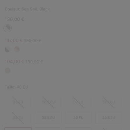
Couleur:
Sea Salt, Black
130,00 €
Sale price:
Regular price:
117,00 €
130,00 €
Sale price:
Regular price:
104,00 €
130,00 €
Taille:
40 EU
36 EU
36.5 EU
37 EU
37.5 EU
38 EU
38.5 EU
39 EU
39.5 EU