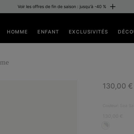
Voir les offres de fin de saison : jusqu'à -40 %
HOMME
ENFANT
EXCLUSIVITÉS
DÉCO
mme
Regular p
130,00 €
BES
Couleur:
Sea Sal
130,00 €