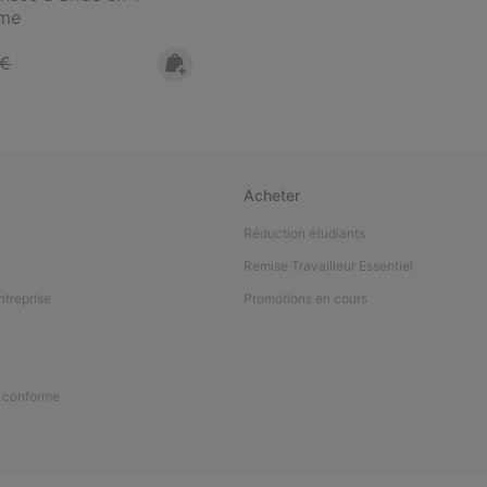
mme
 price:
 €
Acheter
Réduction étudiants
Remise Travailleur Essentiel
ntreprise
Promotions en cours
n conforme