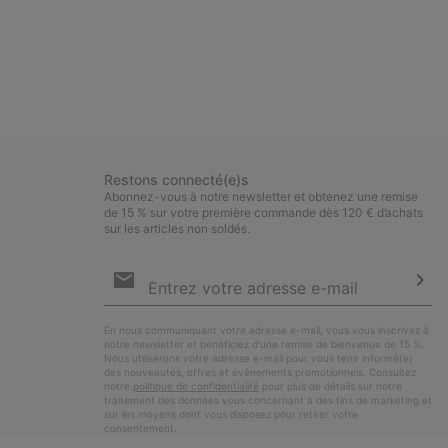
Restons connecté(e)s
Abonnez-vous à notre newsletter et obtenez une remise
de 15 % sur votre première commande dès 120 € d’achats
sur les articles non soldés.
Inscription
par
e-
S’a
mail
En nous communiquant votre adresse e-mail, vous vous inscrivez à
notre newsletter et bénéficiez d’une remise de bienvenue de 15 %.
Nous utiliserons votre adresse e-mail pour vous tenir informé(e)
des nouveautés, offres et événements promotionnels. Consultez
notre
politique de confidentialité
pour plus de détails sur notre
traitement des données vous concernant à des fins de marketing et
sur les moyens dont vous disposez pour retirer votre
consentement.