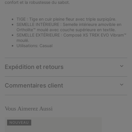
confort et la robustesse du sabot.
TIGE : Tige en cuir pleine fleur avec triple surpiqûre.
SEMELLE INTÉRIEURE : Semelle intérieure amovible en
Ortholite™ moulé avec couche supérieure en textile.
SEMELLE EXTÉRIEURE : Composé XS TREK EVO Vibram™
moulé.
Utilisations: Casual
Expédition et retours
Expan
or
collap
Commentaires client
sectio
Expan
or
collap
sectio
Vous Aimerez Aussi
NOUVEAU