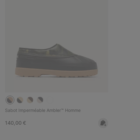
Sabot Imperméable Ambler™ Homme
Regular price:
140,00 €