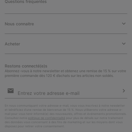
Questions fréquentes
Nous connaitre
Acheter
Restons connecté(e)s
Abonnez-vous à notre newsletter et obtenez une remise de 15 % sur votre
première commande dès 120 € d’achats sur les articles non soldés.
Inscription
par
e-
S’a
mail
En nous communiquant votre adresse e-mail, vous vous inscrivez à notre newsletter
et bénéficiez d’une remise de bienvenue de 15 %. Nous utiliserons votre adresse e-
mail pour vous tenir informé(e) des nouveautés, offres et événements promotionnels.
Consultez notre
politique de confidentialité
pour plus de détails sur notre traitement
des données vous concernant à des fins de marketing et sur les moyens dont vous
disposez pour retirer votre consentement.