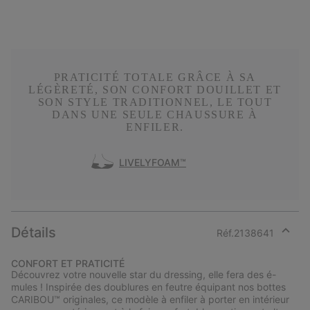
PRATICITÉ TOTALE GRÂCE À SA
LÉGÈRETÉ, SON CONFORT DOUILLET ET
SON STYLE TRADITIONNEL, LE TOUT
DANS UNE SEULE CHAUSSURE À
ENFILER.
LIVELYFOAM™
Détails
Réf.
2138641
Expan
or
CONFORT ET PRATICITÉ
collap
Découvrez votre nouvelle star du dressing, elle fera des é-
sectio
mules ! Inspirée des doublures en feutre équipant nos bottes
CARIBOU™ originales, ce modèle à enfiler à porter en intérieur