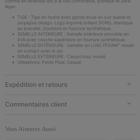
comme en extérieur est à la fois confortable, pratique et ultra-
léger.
TIGE : Tige en feutre avec garde-boue en cuir suédé et
surpiqûre design. Logo imprimé brillant SOREL identique
au bracelet. Doublure en fourrure synthétique.
SEMELLE INTÉRIEURE : Semelle intérieure amovible en
EVA avec couche supérieure en fourrure synthétique.
SEMELLE EXTÉRIEURE : Semelle en LIVELYFOAM™ moulé
en contact avec le sol.
SEMELLE EXTÉRIEURE : Caoutchouc moulé.
Utilisations: Petite Pluie, Casual
Expédition et retours
Expan
or
collap
Commentaires client
sectio
Expan
or
collap
sectio
Vous Aimerez Aussi