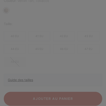
Couleur:
Velvet Tan, Tobacco
Taille:
40 EU
41 EU
42 EU
43 EU
44 EU
45 EU
46 EU
47 EU
48 EU
Guide des tailles
AJOUTER AU PANIER