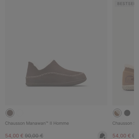
BESTSELL
Chausson Manawan™ II Homme
Chausson So
Sale price:
Regular price:
Sale price:
Reg
54,00 €
90,00 €
54,00 €
90