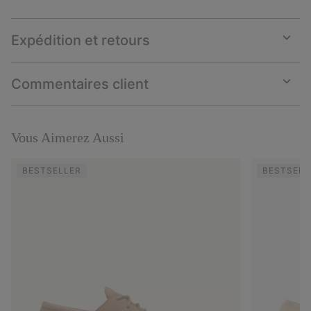
Expédition et retours
Expan
or
collap
Commentaires client
sectio
Expan
or
collap
sectio
Vous Aimerez Aussi
BESTSELLER
BESTSELL