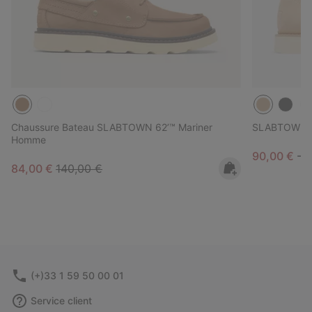
Chaussure Bateau SLABTOWN 62’™ Mariner
SLABTOWN 62
Homme
Minimum sa
M
90,00 €
-
9
Sale price:
Regular price:
84,00 €
140,00 €
(+)33 1 59 50 00 01
Service client