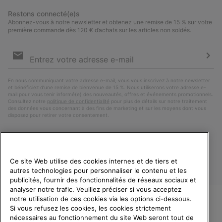
Restons connecté(e)s
Abonnez-vous à notre newsletter et obtenez une remise de 15 % sur votre
première commande dès 120 € d’achats sur les articles non soldés.
Inscription
par
e-
S’a
mail
En nous communiquant votre adresse e-mail, vous vous inscrivez à notre newsletter
et bénéficiez d’une remise de bienvenue de 15 %. Nous utiliserons votre adresse e-
mail pour vous tenir informé(e) des nouveautés, offres et événements promotionnels.
Consultez notre
politique de confidentialité
pour plus de détails sur notre traitement
des données vous concernant à des fins de marketing et sur les moyens dont vous
disposez pour retirer votre consentement.
Ce site Web utilise des cookies internes et de tiers et
autres technologies pour personnaliser le contenu et les
publicités, fournir des fonctionnalités de réseaux sociaux et
analyser notre trafic. Veuillez préciser si vous acceptez
notre utilisation de ces cookies via les options ci-dessous.
Si vous refusez les cookies, les cookies strictement
France
BIENVENUE CHEZ SOREL.
nécessaires au fonctionnement du site Web seront tout de