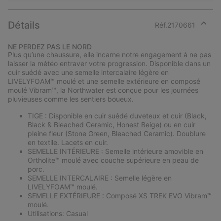
Détails
Réf.
2170661
Expan
or
NE PERDEZ PAS LE NORD
collap
Plus qu’une chaussure, elle incarne notre engagement à ne pas
sectio
laisser la météo entraver votre progression. Disponible dans un
cuir suédé avec une semelle intercalaire légère en
LIVELYFOAM™ moulé et une semelle extérieure en composé
moulé Vibram™, la Northwater est conçue pour les journées
pluvieuses comme les sentiers boueux.
TIGE : Disponible en cuir suédé duveteux et cuir (Black,
Black & Bleached Ceramic, Honest Beige) ou en cuir
pleine fleur (Stone Green, Bleached Ceramic). Doublure
en textile. Lacets en cuir.
SEMELLE INTÉRIEURE : Semelle intérieure amovible en
Ortholite™ moulé avec couche supérieure en peau de
porc.
SEMELLE INTERCALAIRE : Semelle légère en
LIVELYFOAM™ moulé.
SEMELLE EXTÉRIEURE : Composé XS TREK EVO Vibram™
moulé.
Utilisations: Casual