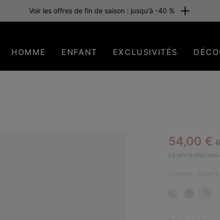
Voir les offres de fin de saison : jusqu'à -40 %
HOMME
ENFANT
EXCLUSIVITÉS
DÉCO
R
Sale pric
54,00 €
9
BES
Le prix le plus bas
Couleur:
Quarry