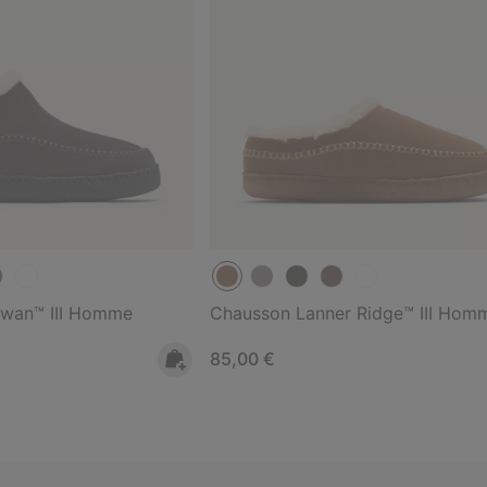
wan™ III Homme
Chausson Lanner Ridge™ III Hom
Regular price:
85,00 €