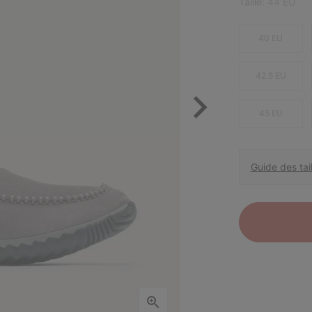
Taille:
44 EU
40 EU
42.5 EU
45 EU
Guide des tail