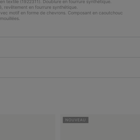
en textile (1922311). Doublure en fourrure synthétique.
, revêtement en fourrure synthétique.
avec motif en forme de chevrons. Composant en caoutchouc
mouillées.
NOUVEAU