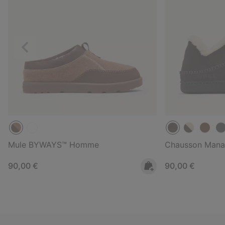
Précédent
Mule BYWAYS™ Homme
Chausson Mana
Regular price:
Regular price:
90,00 €
90,00 €