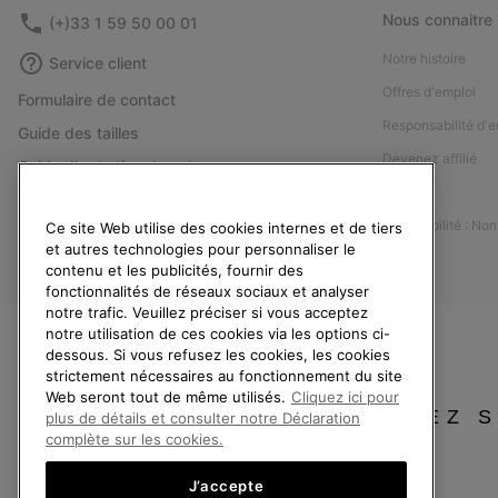
Nous connaitre
(+)33 1 59 50 00 01
Notre histoire
Service client
Offres d'emploi
Formulaire de contact
Responsabilité d'e
Guide des tailles
Devenez affilié
Guide d'entretien des chaussures
Presse
Retours
Accessibilité : No
Ce site Web utilise des cookies internes et de tiers
Rétractation
et autres technologies pour personnaliser le
Statut de la commande
contenu et les publicités, fournir des
fonctionnalités de réseaux sociaux et analyser
Livraison
notre trafic. Veuillez préciser si vous acceptez
Paiement
notre utilisation de ces cookies via les options ci-
dessous. Si vous refusez les cookies, les cookies
Questions fréquentes
strictement nécessaires au fonctionnement du site
Web seront tout de même utilisés.
Cliquez ici pour
VEUILLEZ 
plus de détails et consulter notre Déclaration
complète sur les cookies.
J’accepte