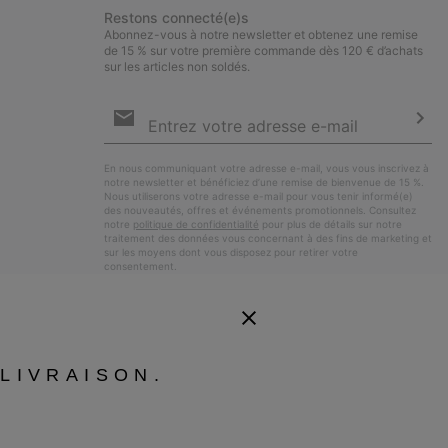
Restons connecté(e)s
Abonnez-vous à notre newsletter et obtenez une remise
de 15 % sur votre première commande dès 120 € d’achats
sur les articles non soldés.
Inscription
par
e-
S’a
mail
En nous communiquant votre adresse e-mail, vous vous inscrivez à
notre newsletter et bénéficiez d’une remise de bienvenue de 15 %.
Nous utiliserons votre adresse e-mail pour vous tenir informé(e)
des nouveautés, offres et événements promotionnels. Consultez
notre
politique de confidentialité
pour plus de détails sur notre
traitement des données vous concernant à des fins de marketing et
sur les moyens dont vous disposez pour retirer votre
consentement.
LIVRAISON.