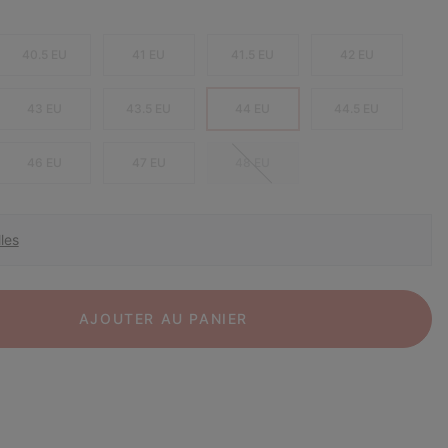
40.5 EU
41 EU
41.5 EU
42 EU
43 EU
43.5 EU
44 EU
44.5 EU
46 EU
47 EU
48 EU
les
AJOUTER AU PANIER