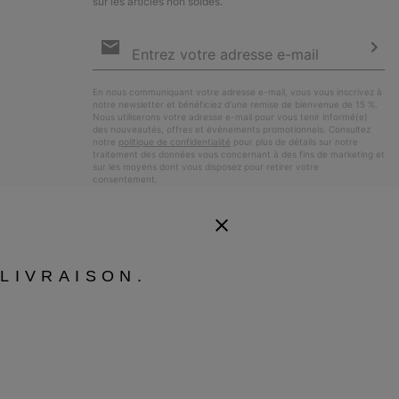
sur les articles non soldés.
Inscription
par
e-
S’a
mail
En nous communiquant votre adresse e-mail, vous vous inscrivez à
notre newsletter et bénéficiez d’une remise de bienvenue de 15 %.
Nous utiliserons votre adresse e-mail pour vous tenir informé(e)
des nouveautés, offres et événements promotionnels. Consultez
notre
politique de confidentialité
pour plus de détails sur notre
traitement des données vous concernant à des fins de marketing et
sur les moyens dont vous disposez pour retirer votre
consentement.
LIVRAISON.