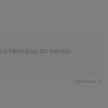
UI PROTÈGE DU FROID.
Réf.
1104152
Expan
or
collap
sectio