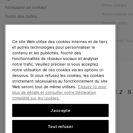
Offres d'emploi
Formulaire de contact
Responsabilité d'e
Guide des tailles
Devenez affilié
Guide d'entretien des chaussures
Presse
Retours
Accessibilité : No
Ce site Web utilise des cookies internes et de tiers
Rétractation
et autres technologies pour personnaliser le
Statut de la commande
contenu et les publicités, fournir des
fonctionnalités de réseaux sociaux et analyser
Livraison
notre trafic. Veuillez préciser si vous acceptez
Paiement
notre utilisation de ces cookies via les options ci-
dessous. Si vous refusez les cookies, les cookies
Questions fréquentes
strictement nécessaires au fonctionnement du site
Web seront tout de même utilisés.
Cliquez ici pour
VEUILLEZ 
plus de détails et consulter notre Déclaration
complète sur les cookies.
J’accepte
France
Tout refuser
©
2026
SOREL. Tous droits réservés.