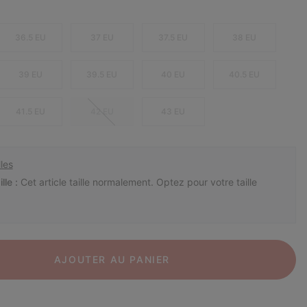
36.5 EU
37 EU
37.5 EU
38 EU
39 EU
39.5 EU
40 EU
40.5 EU
41.5 EU
42 EU
43 EU
les
lle :
Cet article taille normalement. Optez pour votre taille
AJOUTER AU PANIER