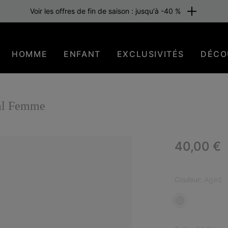
Voir les offres de fin de saison : jusqu'à -40 %
HOMME
ENFANT
EXCLUSIVITÉS
DÉCO
val Femme
Regular p
40,00 €
Couleur:
Aged