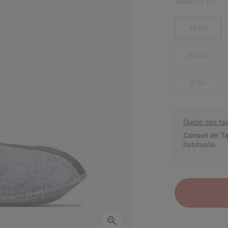
Taille:
36 EU
36 EU
38.5 EU
41 EU
Guide des tail
Conseil de Tai
habituelle.