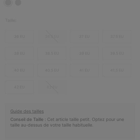
Taille:
36 EU
36.5 EU
37 EU
37.5 EU
38 EU
38.5 EU
39 EU
39.5 EU
40 EU
40.5 EU
41 EU
41.5 EU
42 EU
43 EU
Guide des tailles
Conseil de Taille :
Cet article taille petit. Optez pour une
taille au-dessus de votre taille habituelle.