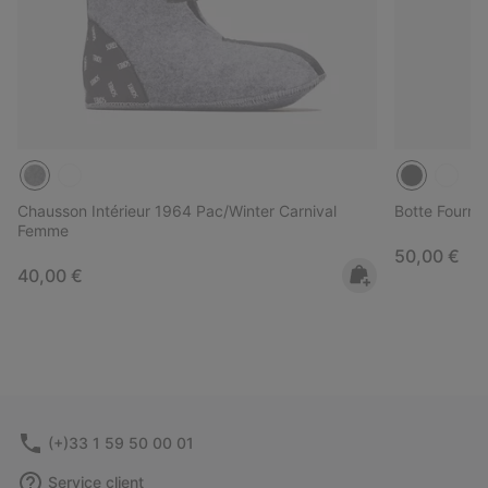
Chausson Intérieur 1964 Pac/Winter Carnival
Botte Fourru
Femme
Regular pri
50,00 €
Regular price:
40,00 €
(+)33 1 59 50 00 01
Service client