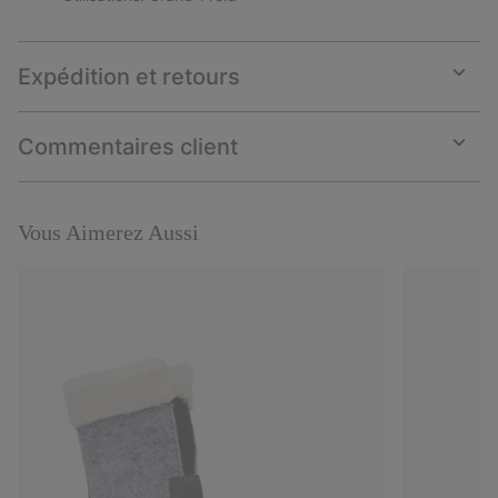
Expédition et retours
Expan
or
collap
Commentaires client
sectio
Expan
or
collap
sectio
Vous Aimerez Aussi