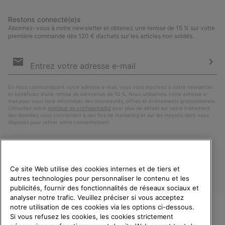
Restons connecté(e)s
Abonnez-vous à notre newsletter et obtenez une remise de 15 % sur votre
première commande dès 120 € d’achats sur les articles non soldés.
Inscription
par
e-
S’a
mail
En nous communiquant votre adresse e-mail, vous vous inscrivez à notre newsletter
et bénéficiez d’une remise de bienvenue de 15 %. Nous utiliserons votre adresse e-
mail pour vous tenir informé(e) des nouveautés, offres et événements promotionnels.
Consultez notre
politique de confidentialité
pour plus de détails sur notre traitement
des données vous concernant à des fins de marketing et sur les moyens dont vous
disposez pour retirer votre consentement.
Ce site Web utilise des cookies internes et de tiers et
autres technologies pour personnaliser le contenu et les
publicités, fournir des fonctionnalités de réseaux sociaux et
analyser notre trafic. Veuillez préciser si vous acceptez
notre utilisation de ces cookies via les options ci-dessous.
Si vous refusez les cookies, les cookies strictement
France
BIENVENUE CHEZ SOREL.