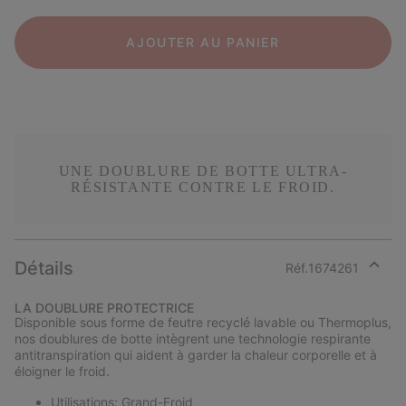
AJOUTER AU PANIER
UNE DOUBLURE DE BOTTE ULTRA-
RÉSISTANTE CONTRE LE FROID.
Détails
Réf.
1674261
Expan
or
LA DOUBLURE PROTECTRICE
collap
Disponible sous forme de feutre recyclé lavable ou Thermoplus,
sectio
nos doublures de botte intègrent une technologie respirante
antitranspiration qui aident à garder la chaleur corporelle et à
éloigner le froid.
Utilisations: Grand-Froid