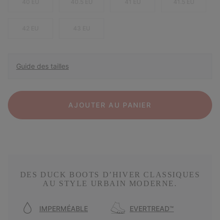
40 EU
40.5 EU
41 EU
41.5 EU
42 EU
43 EU
Guide des tailles
AJOUTER AU PANIER
DES DUCK BOOTS D’HIVER CLASSIQUES
AU STYLE URBAIN MODERNE.
IMPERMÉABLE
EVERTREAD™