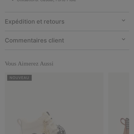
Expédition et retours
Expan
or
collap
Commentaires client
sectio
Expan
or
collap
sectio
Vous Aimerez Aussi
NOUVEAU