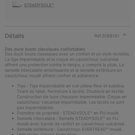
STEADYSOLE™
Détails
Réf.
2088161
Expan
or
Des duck boots classiques confortables
collap
Des duck boots classiques avec un confort et un style revisités.
sectio
La tige imperméable et la coque en caoutchouc vulcanisé
offrent une protection contre le temps, y compris la pluie. La
semelle intercalaire amortissante et la semelle extérieure en
caoutchouc moulé offrent confort et adhérence.
Tige : Tige imperméable en cuir pleine fleur et suédine.
Tirant au talon. Fermeture à lacets. Doublure en textile.
Construction de type chausson imperméable. Coque en
caoutchouc vulcanisé imperméable. Les lacets ne sont
pas imperméables.
Première de propreté : STEADYSOLE™ en PU moulé.
Semelle intercalaire : Semelle STEADYSOLE™ en PU
moulé avec bande de renfort en caoutchouc vulcanisé.
Semelle extérieure : Caoutchouc EVERTREAD™ moulé.
Utilisations: Casual, Forte Pluie