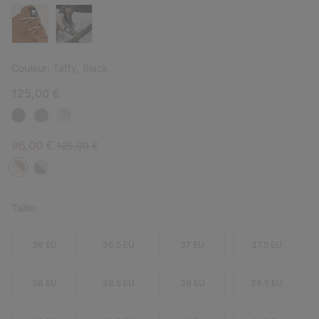
Couleur:
Taffy, Black
125,00 €
Sale price:
Regular price:
96,00 €
125,00 €
Taille:
36 EU
36.5 EU
37 EU
37.5 EU
38 EU
38.5 EU
39 EU
39.5 EU