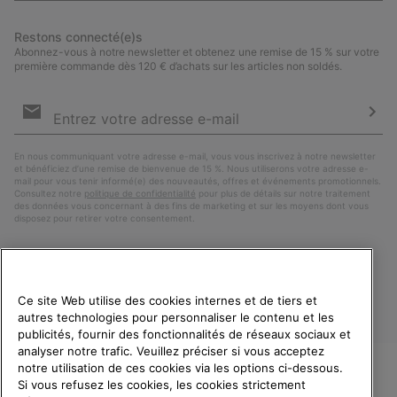
Restons connecté(e)s
Abonnez-vous à notre newsletter et obtenez une remise de 15 % sur votre
première commande dès 120 € d’achats sur les articles non soldés.
Inscription
par
e-
S’a
mail
En nous communiquant votre adresse e-mail, vous vous inscrivez à notre newsletter
et bénéficiez d’une remise de bienvenue de 15 %. Nous utiliserons votre adresse e-
mail pour vous tenir informé(e) des nouveautés, offres et événements promotionnels.
Consultez notre
politique de confidentialité
pour plus de détails sur notre traitement
des données vous concernant à des fins de marketing et sur les moyens dont vous
disposez pour retirer votre consentement.
Ce site Web utilise des cookies internes et de tiers et
autres technologies pour personnaliser le contenu et les
publicités, fournir des fonctionnalités de réseaux sociaux et
analyser notre trafic. Veuillez préciser si vous acceptez
notre utilisation de ces cookies via les options ci-dessous.
Si vous refusez les cookies, les cookies strictement
France