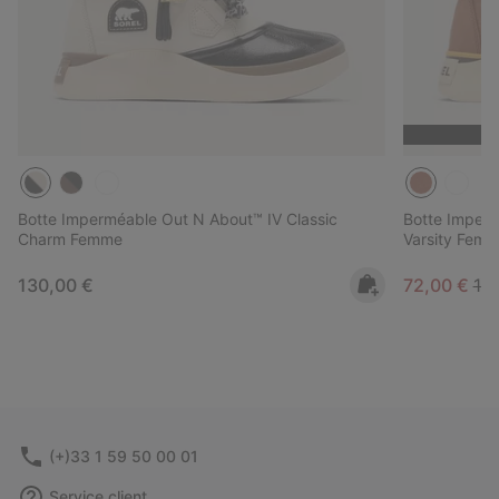
Botte Imperméable Out N About™ IV Classic
Botte Imper
Charm Femme
Varsity Fem
Regular price:
Sale price:
Reg
130,00 €
72,00 €
12
(+)33 1 59 50 00 01
Service client