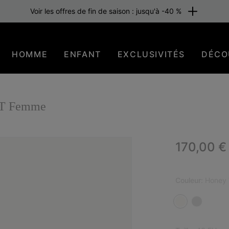
Voir les offres de fin de saison : jusqu'à -40 %
HOMME
ENFANT
EXCLUSIVITÉS
DÉCO
XT Femme
Regular p
170,00 €
Couleur:
Honey 