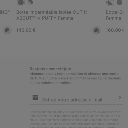
RINO™
Botte Imperméable Isolée OUT N
Botte-Bas
ABOUT™ IV PUFFY Femme
Femme
Regular price:
Regular pr
140,00 €
160,00 €
Restons connecté(e)s
Abonnez-vous à notre newsletter et obtenez une remise
de 15 % sur votre première commande dès 120 € d’achats
sur les articles non soldés.
Inscription
par
e-
S’a
mail
En nous communiquant votre adresse e-mail, vous vous inscrivez à
notre newsletter et bénéficiez d’une remise de bienvenue de 15 %.
Nous utiliserons votre adresse e-mail pour vous tenir informé(e)
des nouveautés, offres et événements promotionnels. Consultez
notre
politique de confidentialité
pour plus de détails sur notre