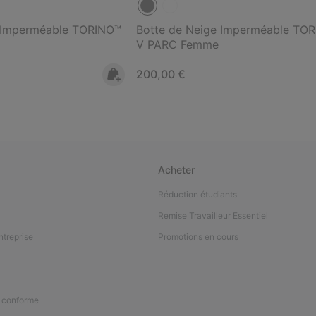
e Imperméable TORINO™
Botte de Neige Imperméable TO
V PARC Femme
Regular price:
200,00 €
Acheter
Réduction étudiants
Remise Travailleur Essentiel
ntreprise
Promotions en cours
n conforme