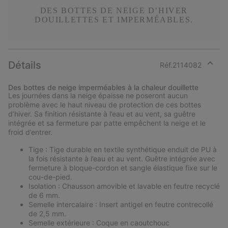
DES BOTTES DE NEIGE D’HIVER
DOUILLETTES ET IMPERMÉABLES.
Détails
Réf.
2114082
Expan
or
Des bottes de neige imperméables à la chaleur douillette
collap
Les journées dans la neige épaisse ne poseront aucun
sectio
problème avec le haut niveau de protection de ces bottes
d’hiver. Sa finition résistante à l’eau et au vent, sa guêtre
intégrée et sa fermeture par patte empêchent la neige et le
froid d’entrer.
Tige : Tige durable en textile synthétique enduit de PU à
la fois résistante à l’eau et au vent. Guêtre intégrée avec
fermeture à bloque-cordon et sangle élastique fixe sur le
cou-de-pied.
Isolation : Chausson amovible et lavable en feutre recyclé
de 6 mm.
Semelle intercalaire : Insert antigel en feutre contrecollé
de 2,5 mm.
Semelle extérieure : Coque en caoutchouc