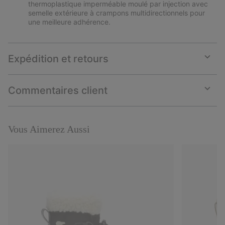
thermoplastique imperméable moulé par injection avec
semelle extérieure à crampons multidirectionnels pour
une meilleure adhérence.
Expédition et retours
Expan
or
collap
Commentaires client
sectio
Expan
or
collap
sectio
Vous Aimerez Aussi