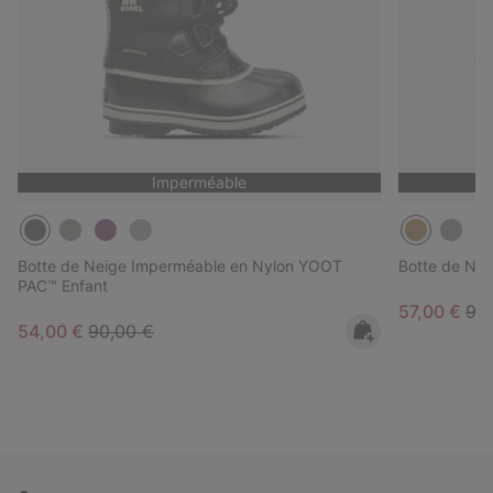
Imperméable
Botte de Neige Imperméable en Nylon YOOT
Botte de Ne
PAC™ Enfant
Sale price:
Reg
57,00 €
95
Sale price:
Regular price:
54,00 €
90,00 €