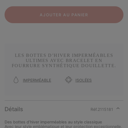
AJOUTER AU PANIER
LES BOTTES D’HIVER IMPERMÉABLES
ULTIMES AVEC BRACELET EN
FOURRURE SYNTHÉTIQUE DOUILLETTE.
IMPERMÉABLE
ISOLÉES
Détails
Réf.
2115181
Expan
or
Des bottes d’hiver imperméables au style classique
collap
Avec leur style emblématique et leur protection exceptionnelle,