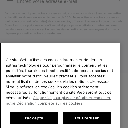
e-
S’a
mail
En nous communiquant votre adresse e-mail, vous vous inscrivez à notre newsletter
et bénéficiez d’une remise de bienvenue de 15 %. Nous utiliserons votre adresse e-
mail pour vous tenir informé(e) des nouveautés, offres et événements promotionnels.
Consultez notre
politique de confidentialité
pour plus de détails sur notre traitement
des données vous concernant à des fins de marketing et sur les moyens dont vous
disposez pour retirer votre consentement.
Ce site Web utilise des cookies internes et de tiers et
autres technologies pour personnaliser le contenu et les
publicités, fournir des fonctionnalités de réseaux sociaux et
analyser notre trafic. Veuillez préciser si vous acceptez
notre utilisation de ces cookies via les options ci-dessous.
Si vous refusez les cookies, les cookies strictement
France
BIENVENUE CHEZ SOREL.
nécessaires au fonctionnement du site Web seront tout de
VEUILLEZ SÉLECTIONNER
même utilisés.
Cliquez ici pour plus de détails et consulter
©
2026
SOREL. Tous droits réservés.
VOTRE PAYS DE LIVRAISON.
notre Déclaration complète sur les cookies.
Politique De Confidentialite
Conditions D'Utilisation
Achats en ligne disponibles
Conditions Générales de Vente
Garanties Légales
Cookies
J’accepte
Tout refuser
Impressum
Public CBCR