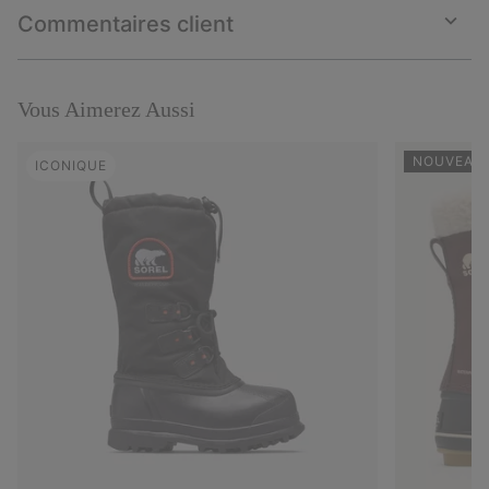
collap
Commentaires client
sectio
Expan
or
collap
sectio
Vous Aimerez Aussi
NOUVEAUX
ICONIQUE