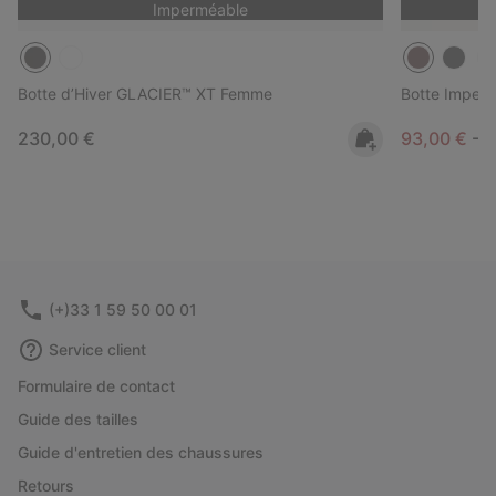
Imperméable
Botte d’Hiver GLACIER™ XT Femme
Botte Imper
Regular price:
Minimum sa
M
230,00 €
93,00 €
-
1
(+)33 1 59 50 00 01
Service client
Formulaire de contact
Guide des tailles
Guide d'entretien des chaussures
Retours