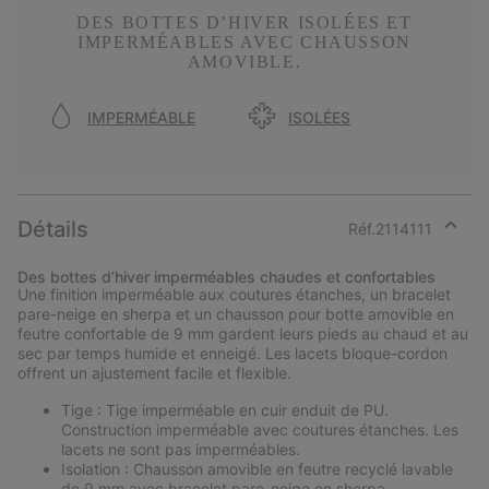
DES BOTTES D’HIVER ISOLÉES ET
IMPERMÉABLES AVEC CHAUSSON
AMOVIBLE.
IMPERMÉABLE
ISOLÉES
Détails
Réf.
2114111
Expan
or
Des bottes d’hiver imperméables chaudes et confortables
collap
Une finition imperméable aux coutures étanches, un bracelet
sectio
pare-neige en sherpa et un chausson pour botte amovible en
feutre confortable de 9 mm gardent leurs pieds au chaud et au
sec par temps humide et enneigé. Les lacets bloque-cordon
offrent un ajustement facile et flexible.
Tige : Tige imperméable en cuir enduit de PU.
Construction imperméable avec coutures étanches. Les
lacets ne sont pas imperméables.
Isolation : Chausson amovible en feutre recyclé lavable
de 9 mm avec bracelet pare-neige en sherpa.