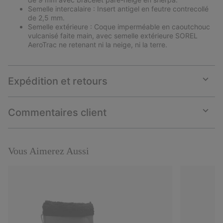
Semelle intercalaire : Insert antigel en feutre contrecollé
de 2,5 mm.
Semelle extérieure : Coque imperméable en caoutchouc
vulcanisé faite main, avec semelle extérieure SOREL
AeroTrac ne retenant ni la neige, ni la terre.
Expédition et retours
Expan
or
collap
Commentaires client
sectio
Expan
or
collap
sectio
Vous Aimerez Aussi