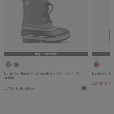
Imperméable
Botte de Neige Imperméable YOOT PAC™ TP
Botte de Ne
Junior
Sale price:
Reg
42,00 €
70
Sale price:
Regular price:
57,00 €
95,00 €