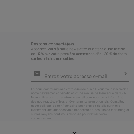
Restons connecté(e)s
Abonnez-vous à notre newsletter et obtenez une remise
de 15 % sur votre première commande dès 120 € d’achats
sur les articles non soldés.
Inscription
par
e-
S’a
mail
En nous communiquant votre adresse e-mail, vous vous inscrivez à
notre newsletter et bénéficiez d’une remise de bienvenue de 15 %.
Nous utiliserons votre adresse e-mail pour vous tenir informé(e)
des nouveautés, offres et événements promotionnels. Consultez
notre
politique de confidentialité
pour plus de détails sur notre
traitement des données vous concernant à des fins de marketing et
sur les moyens dont vous disposez pour retirer votre
consentement.