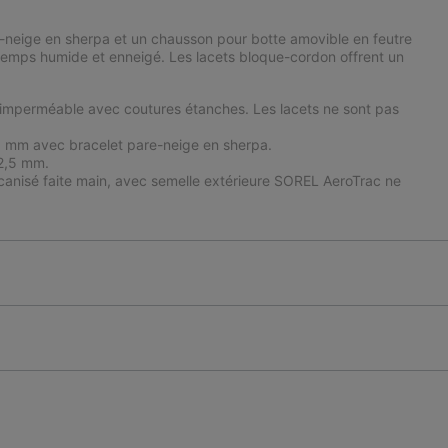
e-neige en sherpa et un chausson pour botte amovible en feutre
temps humide et enneigé. Les lacets bloque-cordon offrent un
n imperméable avec coutures étanches. Les lacets ne sont pas
 9 mm avec bracelet pare-neige en sherpa.
 2,5 mm.
anisé faite main, avec semelle extérieure SOREL AeroTrac ne