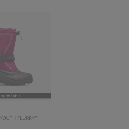
mperméable
e YOUTH FLURRY™