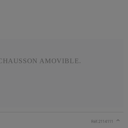
 CHAUSSON AMOVIBLE.
Réf.
2114111
Expan