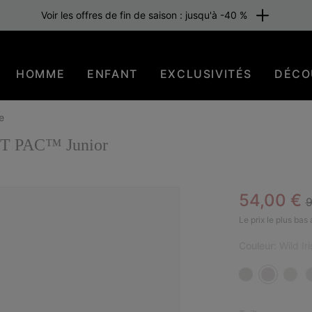
Voir les offres de fin de saison : jusqu'à -40 %
HOMME
ENFANT
EXCLUSIVITÉS
DÉCO
e
OT PAC™ Junior
R
Sale pric
54,00 €
9
EN 
Le prix le plus bas
Couleur:
Wild Ir