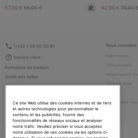
Sale price:
Regular price:
Sale price:
Regular
57,00 €
95,00 €
42,00 €
70,00 
Nous connaitre
(+)33 1 59 50 00 01
Notre histoire
Service client
Offres d'emploi
Formulaire de contact
Responsabilité d'e
Guide des tailles
Devenez affilié
Guide d'entretien des chaussures
Presse
Retours
Accessibilité : No
Ce site Web utilise des cookies internes et de tiers
Rétractation
et autres technologies pour personnaliser le
Statut de la commande
contenu et les publicités, fournir des
fonctionnalités de réseaux sociaux et analyser
Livraison
notre trafic. Veuillez préciser si vous acceptez
Paiement
notre utilisation de ces cookies via les options ci-