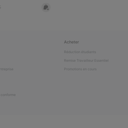
 price:
€
Acheter
Réduction étudiants
Remise Travailleur Essentiel
ntreprise
Promotions en cours
n conforme