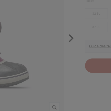
Taille:
32 EU
37 EU
Guide des tail