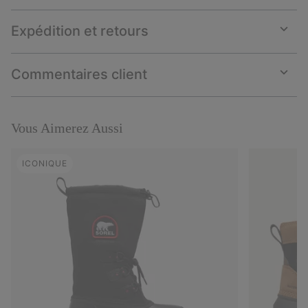
Expédition et retours
Expan
or
collap
Commentaires client
sectio
Expan
or
collap
sectio
Vous Aimerez Aussi
ICONIQUE