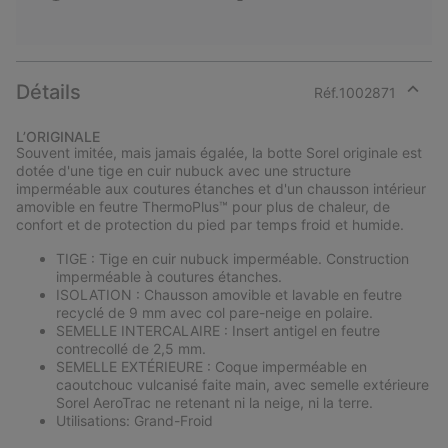
Détails
Réf.
1002871
Expan
or
L’ORIGINALE
collap
Souvent imitée, mais jamais égalée, la botte Sorel originale est
sectio
dotée d'une tige en cuir nubuck avec une structure
imperméable aux coutures étanches et d'un chausson intérieur
amovible en feutre ThermoPlus™ pour plus de chaleur, de
confort et de protection du pied par temps froid et humide.
TIGE : Tige en cuir nubuck imperméable. Construction
imperméable à coutures étanches.
ISOLATION : Chausson amovible et lavable en feutre
recyclé de 9 mm avec col pare-neige en polaire.
SEMELLE INTERCALAIRE : Insert antigel en feutre
contrecollé de 2,5 mm.
SEMELLE EXTÉRIEURE : Coque imperméable en
caoutchouc vulcanisé faite main, avec semelle extérieure
Sorel AeroTrac ne retenant ni la neige, ni la terre.
Utilisations: Grand-Froid