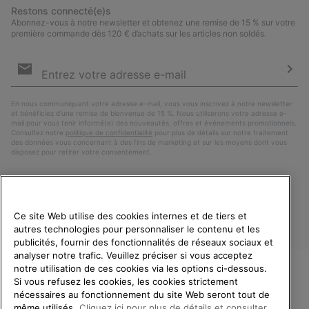
Restons connecté(e)s
Abonnez-vous à notre newsletter et obtenez une remise de 15 % sur votre
première commande dès 120 € d’achats sur les articles non soldés.
Inscription
par
e-
S’a
mail
En nous communiquant votre adresse e-mail, vous vous inscrivez à notre newsletter
et bénéficiez d’une remise de bienvenue de 15 %. Nous utiliserons votre adresse e-
mail pour vous tenir informé(e) des nouveautés, offres et événements promotionnels.
Consultez notre
politique de confidentialité
pour plus de détails sur notre traitement
des données vous concernant à des fins de marketing et sur les moyens dont vous
disposez pour retirer votre consentement.
Ce site Web utilise des cookies internes et de tiers et
autres technologies pour personnaliser le contenu et les
publicités, fournir des fonctionnalités de réseaux sociaux et
analyser notre trafic. Veuillez préciser si vous acceptez
notre utilisation de ces cookies via les options ci-dessous.
Si vous refusez les cookies, les cookies strictement
France
BIENVENUE CHEZ SOREL.
nécessaires au fonctionnement du site Web seront tout de
VEUILLEZ SÉLECTIONNER
même utilisés.
Cliquez ici pour plus de détails et consulter
©
2026
SOREL. Tous droits réservés.