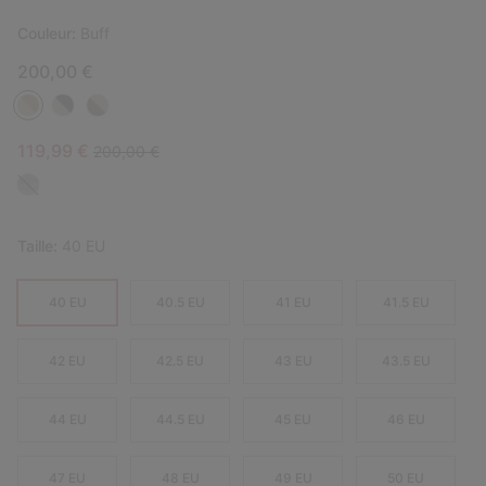
Couleur:
Buff
200,00 €
Sale price:
Regular price:
119,99 €
200,00 €
Taille:
40 EU
40 EU
40.5 EU
41 EU
41.5 EU
42 EU
42.5 EU
43 EU
43.5 EU
44 EU
44.5 EU
45 EU
46 EU
47 EU
48 EU
49 EU
50 EU