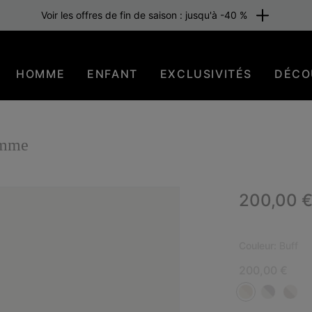
Voir les offres de fin de saison : jusqu'à -40 %
HOMME
ENFANT
EXCLUSIVITÉS
DÉCO
omme
Regular p
200,00 
NOU
Couleur:
Buff
200,00 €