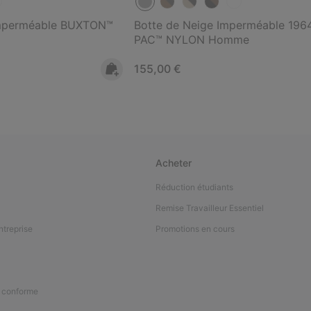
 Imperméable BUXTON™
Botte de Neige Imperméable 196
PAC™ NYLON Homme
Regular price:
155,00 €
Acheter
Réduction étudiants
Remise Travailleur Essentiel
ntreprise
Promotions en cours
n conforme