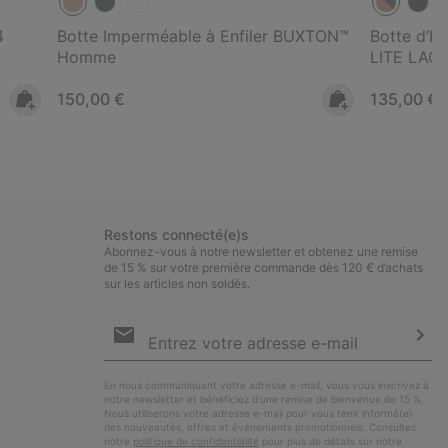
4
Botte Imperméable à Enfiler BUXTON™
Botte d’H
Homme
LITE LAC
Regular price:
Regular pr
150,00 €
135,00 €
Restons connecté(e)s
Abonnez-vous à notre newsletter et obtenez une remise
de 15 % sur votre première commande dès 120 € d’achats
sur les articles non soldés.
Inscription
par
e-
S’a
mail
En nous communiquant votre adresse e-mail, vous vous inscrivez à
notre newsletter et bénéficiez d’une remise de bienvenue de 15 %.
Nous utiliserons votre adresse e-mail pour vous tenir informé(e)
des nouveautés, offres et événements promotionnels. Consultez
notre
politique de confidentialité
pour plus de détails sur notre