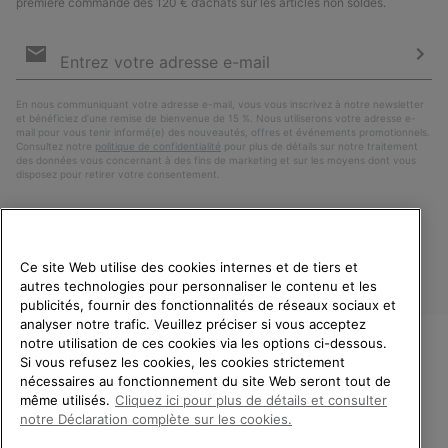
première commande dès 120 € d’achats sur les articles non soldés.
Inscription
par
e-
S’a
mail
En nous communiquant votre adresse e-mail, vous vous inscrivez à notre newsletter
et bénéficiez d’une remise de bienvenue de 15 %. Nous utiliserons votre adresse e-
mail pour vous tenir informé(e) des nouveautés, offres et événements promotionnels.
Consultez notre
politique de confidentialité
pour plus de détails sur notre traitement
des données vous concernant à des fins de marketing et sur les moyens dont vous
disposez pour retirer votre consentement.
Ce site Web utilise des cookies internes et de tiers et
autres technologies pour personnaliser le contenu et les
publicités, fournir des fonctionnalités de réseaux sociaux et
analyser notre trafic. Veuillez préciser si vous acceptez
notre utilisation de ces cookies via les options ci-dessous.
Si vous refusez les cookies, les cookies strictement
France
BIENVENUE CHEZ SOREL.
nécessaires au fonctionnement du site Web seront tout de
VEUILLEZ SÉLECTIONNER
même utilisés.
Cliquez ici pour plus de détails et consulter
©
2026
SOREL. Tous droits réservés.
VOTRE PAYS DE LIVRAISON.
notre Déclaration complète sur les cookies.
Politique De Confidentialite
Conditions D'Utilisation