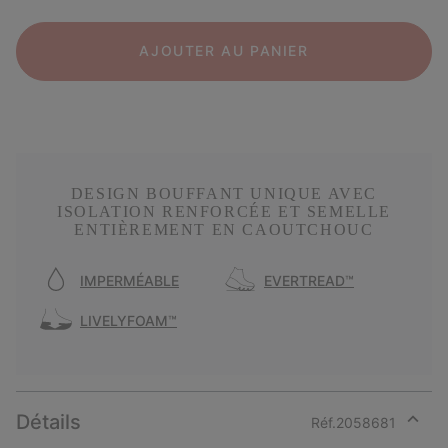
AJOUTER AU PANIER
DESIGN BOUFFANT UNIQUE AVEC
ISOLATION RENFORCÉE ET SEMELLE
ENTIÈREMENT EN CAOUTCHOUC
IMPERMÉABLE
EVERTREAD™
LIVELYFOAM™
Détails
Réf.
2058681
Expan