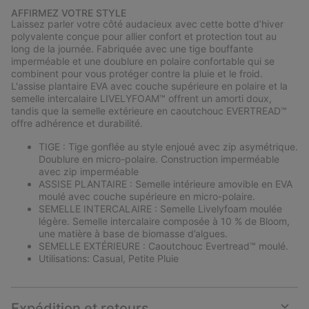
or
AFFIRMEZ VOTRE STYLE
collap
Laissez parler votre côté audacieux avec cette botte d’hiver
sectio
polyvalente conçue pour allier confort et protection tout au
long de la journée. Fabriquée avec une tige bouffante
imperméable et une doublure en polaire confortable qui se
combinent pour vous protéger contre la pluie et le froid.
L'assise plantaire EVA avec couche supérieure en polaire et la
semelle intercalaire LIVELYFOAM™ offrent un amorti doux,
tandis que la semelle extérieure en caoutchouc EVERTREAD™
offre adhérence et durabilité.
TIGE : Tige gonflée au style enjoué avec zip asymétrique.
Doublure en micro-polaire. Construction imperméable
avec zip imperméable
ASSISE PLANTAIRE : Semelle intérieure amovible en EVA
moulé avec couche supérieure en micro-polaire.
SEMELLE INTERCALAIRE : Semelle Livelyfoam moulée
légère. Semelle intercalaire composée à 10 % de Bloom,
une matière à base de biomasse d’algues.
SEMELLE EXTÉRIEURE : Caoutchouc Evertread™ moulé.
Utilisations: Casual, Petite Pluie
Expédition et retours