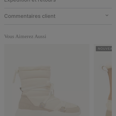
Expan
or
collap
Commentaires client
sectio
Expan
or
collap
sectio
Vous Aimerez Aussi
NOUVEAUX