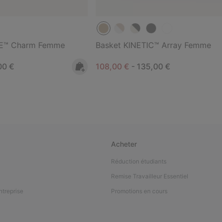
VE™ Charm Femme
Basket KINETIC™ Array Femme
rice:
mum price:
Minimum sale price:
Maximum price:
00 €
108,00 €
-
135,00 €
Acheter
Réduction étudiants
Remise Travailleur Essentiel
ntreprise
Promotions en cours