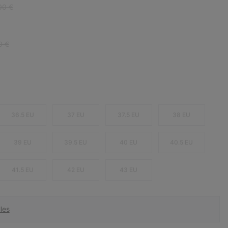
ar price:
00 €
r price:
0 €
36.5 EU
37 EU
37.5 EU
38 EU
39 EU
39.5 EU
40 EU
40.5 EU
41.5 EU
42 EU
43 EU
les