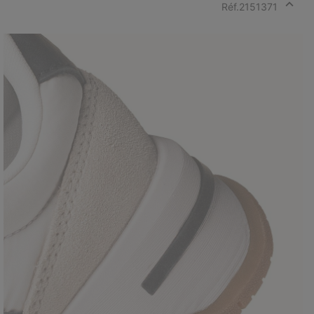
Réf.
2151371
Expan
or
collap
sectio