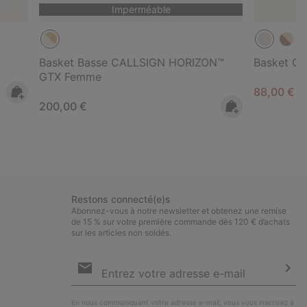
Imperméable
Basket Basse CALLSIGN HORIZON™
Basket ON
GTX Femme
Sale price
R
88,00 €
1
Regular price:
200,00 €
Restons connecté(e)s
Abonnez-vous à notre newsletter et obtenez une remise
de 15 % sur votre première commande dès 120 € d’achats
sur les articles non soldés.
Inscription
par
e-
S’a
mail
En nous communiquant votre adresse e-mail, vous vous inscrivez à