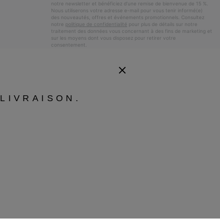
notre newsletter et bénéficiez d’une remise de bienvenue de 15 %.
Nous utiliserons votre adresse e-mail pour vous tenir informé(e)
des nouveautés, offres et événements promotionnels. Consultez
notre
politique de confidentialité
pour plus de détails sur notre
traitement des données vous concernant à des fins de marketing et
sur les moyens dont vous disposez pour retirer votre
consentement.
LIVRAISON.