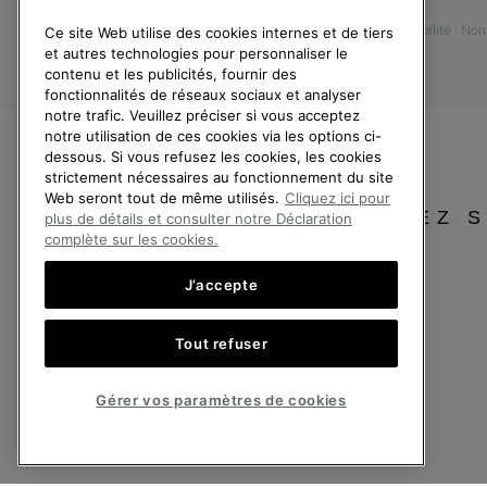
Retours
Accessibilité : No
Ce site Web utilise des cookies internes et de tiers
Rétractation
et autres technologies pour personnaliser le
Statut de la commande
contenu et les publicités, fournir des
fonctionnalités de réseaux sociaux et analyser
Livraison
notre trafic. Veuillez préciser si vous acceptez
Paiement
notre utilisation de ces cookies via les options ci-
dessous. Si vous refusez les cookies, les cookies
Questions fréquentes
strictement nécessaires au fonctionnement du site
Web seront tout de même utilisés.
Cliquez ici pour
VEUILLEZ 
plus de détails et consulter notre Déclaration
complète sur les cookies.
J’accepte
France
Tout refuser
©
2026
SOREL. Tous droits réservés.
Politique De Confidentialite
Conditions D'Utilisation
Conditions Générale
Gérer vos paramètres de cookies
Service client: Lun - Sam de 9h à 13h et de 14h à 18h
(+)33 1 59 50 00 01