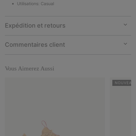
Utilisations: Casual
Expédition et retours
Expan
or
collap
Commentaires client
sectio
Expan
or
collap
sectio
Vous Aimerez Aussi
NOUVEAUX