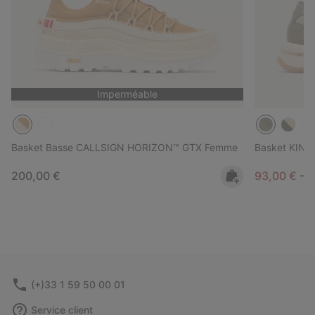
Imperméable
Basket Basse CALLSIGN HORIZON™ GTX Femme
Basket KINE
Regular price:
Minimum sa
M
200,00 €
93,00 €
-
1
(+)33 1 59 50 00 01
Service client