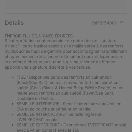
Détails
Réf.
2154001
Expan
or
ÉNERGIE FLUIDE, LIGNES ÉPURÉES
collap
Réinterprétation contemporaine de notre design signature
sectio
Kinetic™, cette basket associe une maille aérée à des renforts
multicouches haut de gamme pour accompagner naturellement
chaque moment de la journée. Un amorti doux et léger assure
le confort à chaque pas, tandis qu’une silhouette affirmée
apporte une signature discrète à vos tenues.
TIGE : Disponible dans des renforts en cuir enduit
(Black/Sea Salt), en maille avec renforts en cuir et cuir
suédé (Chalk/Black & Honest Beige/White Peach) ou en
maille avec renforts en cuir suédé (Fawn/Sea Salt).
Doublure en textile.
SEMELLE INTÉRIEURE : Semelle intérieure amovible en
EVA avec couche supérieure en textile.
SEMELLE INTERCALAIRE : Semelle légère en
LIVELYFOAM™ moulé.
SEMELLE EXTÉRIEURE : Caoutchouc EVERTREAD™ moulé
avec EVA en contact avec le sol.