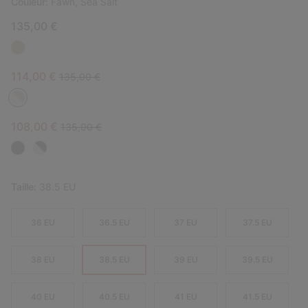
Couleur:
Fawn, Sea Salt
135,00 €
Sale price:
Regular price:
114,00 €
135,00 €
Sale price:
Regular price:
108,00 €
135,00 €
Taille:
38.5 EU
36 EU
36.5 EU
37 EU
37.5 EU
38 EU
38.5 EU
39 EU
39.5 EU
40 EU
40.5 EU
41 EU
41.5 EU