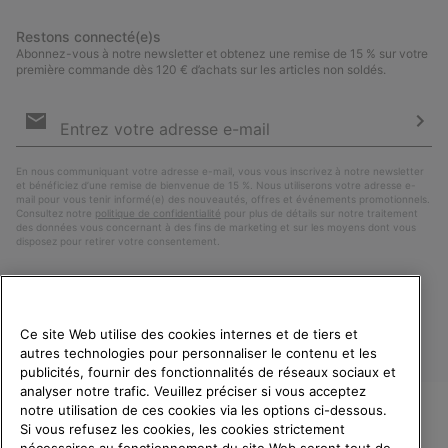
Restons connecté(e)s
Abonnez-vous à notre newsletter et obtenez une remise de 15 % sur votre
première commande dès 120 € d’achats sur les articles non soldés.
Inscription
par
e-
S’a
mail
En nous communiquant votre adresse e-mail, vous vous inscrivez à notre newsletter
et bénéficiez d’une remise de bienvenue de 15 %. Nous utiliserons votre adresse e-
mail pour vous tenir informé(e) des nouveautés, offres et événements promotionnels.
Consultez notre
politique de confidentialité
pour plus de détails sur notre traitement
des données vous concernant à des fins de marketing et sur les moyens dont vous
disposez pour retirer votre consentement.
Ce site Web utilise des cookies internes et de tiers et
autres technologies pour personnaliser le contenu et les
publicités, fournir des fonctionnalités de réseaux sociaux et
analyser notre trafic. Veuillez préciser si vous acceptez
notre utilisation de ces cookies via les options ci-dessous.
Si vous refusez les cookies, les cookies strictement
France
BIENVENUE CHEZ SOREL.
nécessaires au fonctionnement du site Web seront tout de