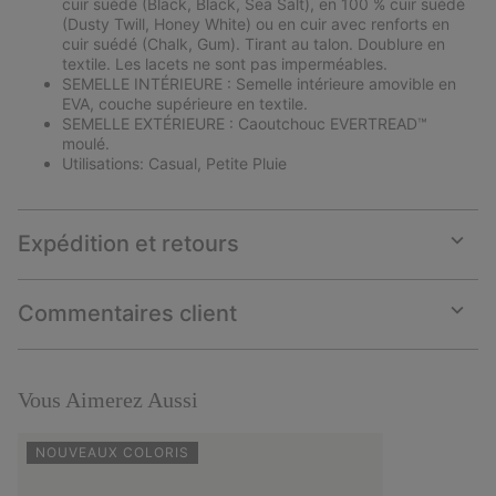
cuir suédé (Black, Black, Sea Salt), en 100 % cuir suédé
(Dusty Twill, Honey White) ou en cuir avec renforts en
cuir suédé (Chalk, Gum). Tirant au talon. Doublure en
textile. Les lacets ne sont pas imperméables.
SEMELLE INTÉRIEURE : Semelle intérieure amovible en
EVA, couche supérieure en textile.
SEMELLE EXTÉRIEURE : Caoutchouc EVERTREAD™
moulé.
Utilisations: Casual, Petite Pluie
Expédition et retours
Expan
or
collap
Commentaires client
sectio
Expan
or
collap
sectio
Vous Aimerez Aussi
NOUVEAUX COLORIS