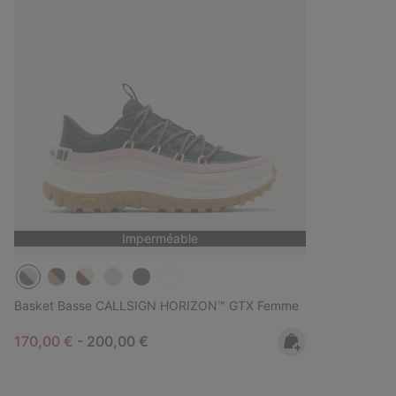
Imperméable
Basket Basse CALLSIGN HORIZON™ GTX Femme
Minimum sale price:
Maximum price:
170,00 €
-
200,00 €