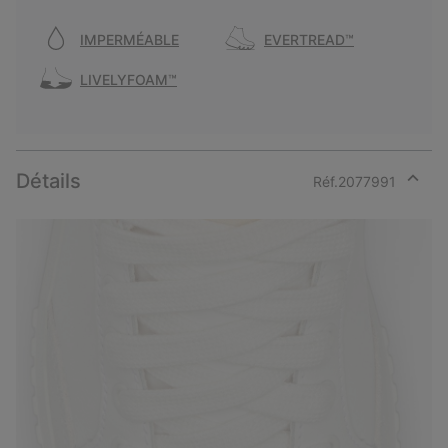
IMPERMÉABLE
EVERTREAD™
LIVELYFOAM™
Détails
Réf.
2077991
Expan
or
collap
sectio