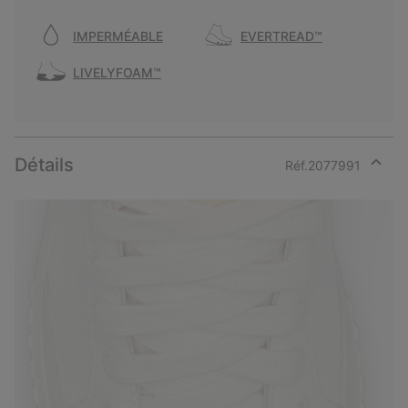
IMPERMÉABLE
EVERTREAD™
LIVELYFOAM™
Détails
Réf.
2077991
Expan
or
collap
sectio