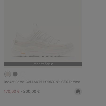
Imperméable
Basket Basse CALLSIGN HORIZON™ GTX Femme
Minimum sale price:
Maximum price:
170,00 €
-
200,00 €