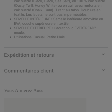
cuir suédé (Black, Black, Sea Salt), en 100 % cuir suédé
(Dusty Twill, Honey White) ou en cuir avec renforts en
cuir suédé (Chalk, Gum). Tirant au talon. Doublure en
textile. Les lacets ne sont pas imperméables.
SEMELLE INTÉRIEURE : Semelle intérieure amovible en
EVA, couche supérieure en textile.
SEMELLE EXTÉRIEURE : Caoutchouc EVERTREAD™
moulé.
Utilisations: Casual, Petite Pluie
Expédition et retours
Expan
or
collap
Commentaires client
sectio
Expan
or
collap
sectio
Vous Aimerez Aussi