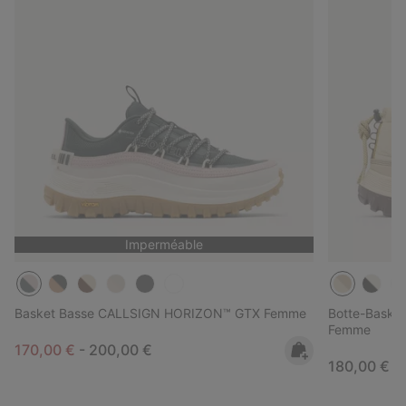
Imperméable
Basket Basse CALLSIGN HORIZON™ GTX Femme
Botte-Basket
Femme
Minimum sale price:
Maximum price:
170,00 €
-
200,00 €
Regular pri
180,00 €