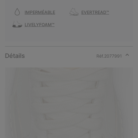
IMPERMÉABLE
EVERTREAD™
LIVELYFOAM™
Détails
Réf.
2077991
Expan
or
collap
sectio