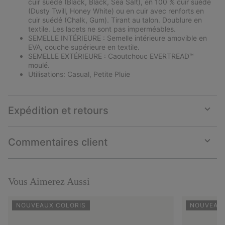
cuir suédé (Black, Black, Sea Salt), en 100 % cuir suédé
(Dusty Twill, Honey White) ou en cuir avec renforts en
cuir suédé (Chalk, Gum). Tirant au talon. Doublure en
textile. Les lacets ne sont pas imperméables.
SEMELLE INTÉRIEURE : Semelle intérieure amovible en
EVA, couche supérieure en textile.
SEMELLE EXTÉRIEURE : Caoutchouc EVERTREAD™
moulé.
Utilisations: Casual, Petite Pluie
Expédition et retours
Expan
or
collap
Commentaires client
sectio
Expan
or
collap
sectio
Vous Aimerez Aussi
NOUVEAUX COLORIS
NOUVEAU