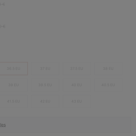
r price:
0 €
r price:
0 €
36.5 EU
37 EU
37.5 EU
38 EU
39 EU
39.5 EU
40 EU
40.5 EU
41.5 EU
42 EU
43 EU
les