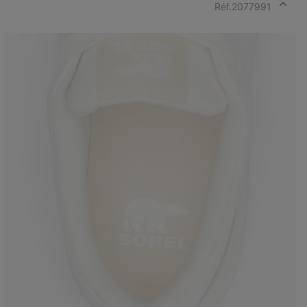
Réf.
2077991
Expan
or
collap
sectio