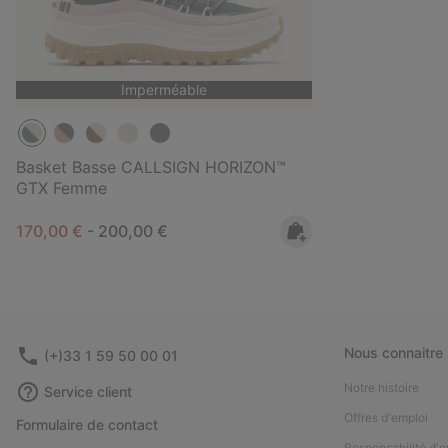
Imperméable
Basket Basse CALLSIGN HORIZON™
GTX Femme
Minimum sale price:
Maximum price:
170,00 €
-
200,00 €
Nous connaitre
(+)33 1 59 50 00 01
Notre histoire
Service client
Offres d'emploi
Formulaire de contact
Responsabilité d'e