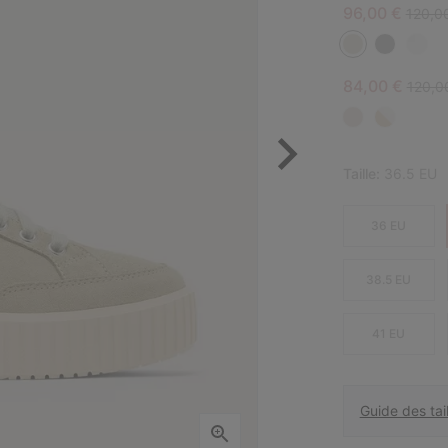
Sale price:
Regula
96,00 €
120,0
Sale price:
Regula
84,00 €
120,0
Taille:
36.5 EU
36 EU
38.5 EU
41 EU
Guide des tail