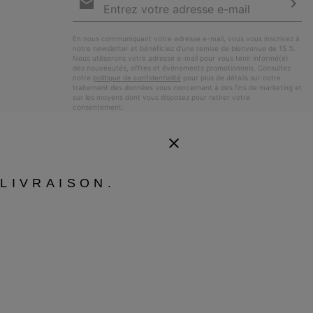
par
e-
S’a
mail
En nous communiquant votre adresse e-mail, vous vous inscrivez à
notre newsletter et bénéficiez d’une remise de bienvenue de 15 %.
Nous utiliserons votre adresse e-mail pour vous tenir informé(e)
des nouveautés, offres et événements promotionnels. Consultez
notre
politique de confidentialité
pour plus de détails sur notre
traitement des données vous concernant à des fins de marketing et
sur les moyens dont vous disposez pour retirer votre
consentement.
LIVRAISON.