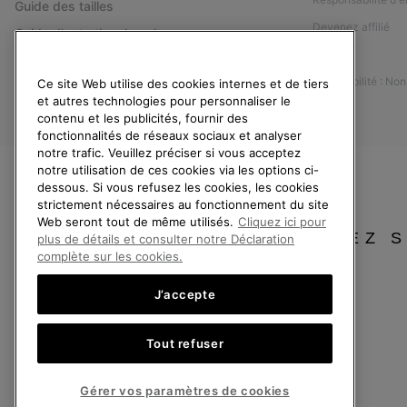
Guide des tailles
Devenez affilié
Guide d'entretien des chaussures
Presse
Retours
Accessibilité : No
Ce site Web utilise des cookies internes et de tiers
Rétractation
et autres technologies pour personnaliser le
Statut de la commande
contenu et les publicités, fournir des
fonctionnalités de réseaux sociaux et analyser
Livraison
notre trafic. Veuillez préciser si vous acceptez
Paiement
notre utilisation de ces cookies via les options ci-
dessous. Si vous refusez les cookies, les cookies
Questions fréquentes
strictement nécessaires au fonctionnement du site
Web seront tout de même utilisés.
Cliquez ici pour
VEUILLEZ 
plus de détails et consulter notre Déclaration
complète sur les cookies.
J’accepte
France
Tout refuser
©
2026
SOREL. Tous droits réservés.
Politique De Confidentialite
Conditions D'Utilisation
Conditions Générale
Gérer vos paramètres de cookies