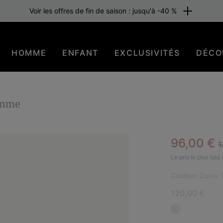
Voir les offres de fin de saison : jusqu'à -40 %
HOMME
ENFANT
EXCLUSIVITÉS
DÉCO
emme
R
Sale pric
96,00 €
1
NOU
Le prix le plus bas
Couleur:
Dusty T
120,00 €