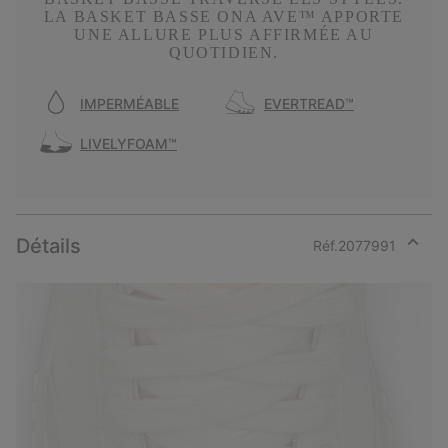
LA BASKET BASSE ONA AVE™ APPORTE
UNE ALLURE PLUS AFFIRMÉE AU
QUOTIDIEN.
IMPERMÉABLE
EVERTREAD™
LIVELYFOAM™
Détails
Réf.
2077991
Expan
or
collap
sectio