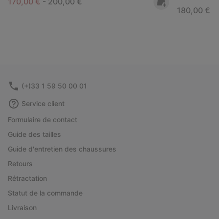
Minimum sale price:
Maximum price:
170,00 €
-
200,00 €
Regular pri
180,00 €
(+)33 1 59 50 00 01
Service client
Formulaire de contact
Guide des tailles
Guide d'entretien des chaussures
Retours
Rétractation
Statut de la commande
Livraison