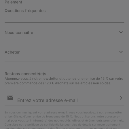
Paiement
Questions fréquentes
Nous connaitre
Acheter
Restons connecté(e)s
Abonnez-vous à notre newsletter et obtenez une remise de 15 % sur votre
première commande dès 120 € d’achats sur les articles non soldés.
Inscription
par
e-
S’a
mail
En nous communiquant votre adresse e-mail, vous vous inscrivez à notre newsletter
et bénéficiez d’une remise de bienvenue de 15 %. Nous utiliserons votre adresse e-
mail pour vous tenir informé(e) des nouveautés, offres et événements promotionnels.
Consultez notre
politique de confidentialité
pour plus de détails sur notre traitement
des données vous concernant à des fins de marketing et sur les moyens dont vous