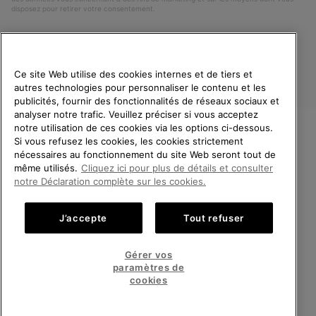
disposez pour retirer votre consentement.
Ce site Web utilise des cookies internes et de tiers et
autres technologies pour personnaliser le contenu et les
publicités, fournir des fonctionnalités de réseaux sociaux et
analyser notre trafic. Veuillez préciser si vous acceptez
notre utilisation de ces cookies via les options ci-dessous.
Si vous refusez les cookies, les cookies strictement
France
BIENVENUE CHEZ SOREL.
nécessaires au fonctionnement du site Web seront tout de
VEUILLEZ SÉLECTIONNER
même utilisés.
Cliquez ici pour plus de détails et consulter
©
2026
SOREL. Tous droits réservés.
VOTRE PAYS DE LIVRAISON.
notre Déclaration complète sur les cookies.
Politique De Confidentialite
Conditions D'Utilisation
Achats en ligne disponibles
Conditions Générales de Vente
Garanties Légales
Cookies
J’accepte
Tout refuser
Impressum
Public CBCR
United States
Achats
Gérer vos
en
paramètres de
Service client: Lun - Sam de 9h à 13h et de 14h à 18h
ligne
France
Achats
(+)33 1 59 50 00 01
cookies
disponi
en
ligne