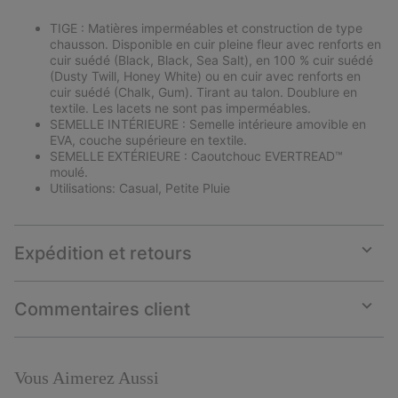
TIGE : Matières imperméables et construction de type
chausson. Disponible en cuir pleine fleur avec renforts en
cuir suédé (Black, Black, Sea Salt), en 100 % cuir suédé
(Dusty Twill, Honey White) ou en cuir avec renforts en
cuir suédé (Chalk, Gum). Tirant au talon. Doublure en
textile. Les lacets ne sont pas imperméables.
SEMELLE INTÉRIEURE : Semelle intérieure amovible en
EVA, couche supérieure en textile.
SEMELLE EXTÉRIEURE : Caoutchouc EVERTREAD™
moulé.
Utilisations: Casual, Petite Pluie
Expédition et retours
Expan
or
collap
Commentaires client
sectio
Expan
or
collap
sectio
Vous Aimerez Aussi