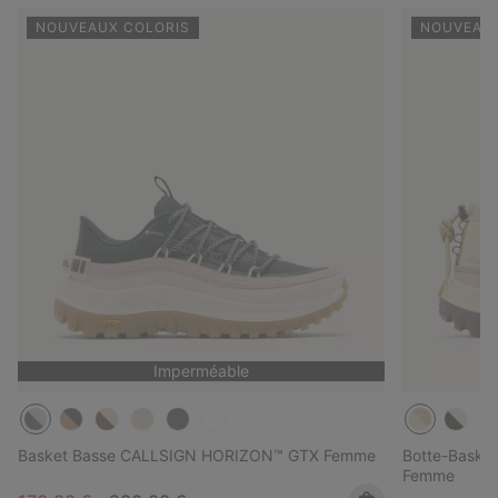
NOUVEAUX COLORIS
NOUVEAU
Imperméable
Basket Basse CALLSIGN HORIZON™ GTX Femme
Botte-Basket
Femme