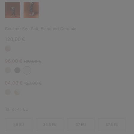
Couleur:
Sea Salt, Bleached Ceramic
120,00 €
Sale price:
Regular price:
96,00 €
120,00 €
Sale price:
Regular price:
84,00 €
120,00 €
Taille:
41 EU
36 EU
36.5 EU
37 EU
37.5 EU