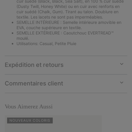
cuir suédé (Black, Black, Sea Salt), en 100 % cuir suédé
(Dusty Twill, Honey White) ou en cuir avec renforts en
cuir suédé (Chalk, Gum). Tirant au talon. Doublure en
textile. Les lacets ne sont pas imperméables.
SEMELLE INTÉRIEURE : Semelle intérieure amovible en
EVA, couche supérieure en textile.
SEMELLE EXTÉRIEURE : Caoutchouc EVERTREAD™
moulé.
Utilisations: Casual, Petite Pluie
Expédition et retours
Expan
or
collap
Commentaires client
sectio
Expan
or
collap
sectio
Vous Aimerez Aussi
NOUVEAUX COLORIS