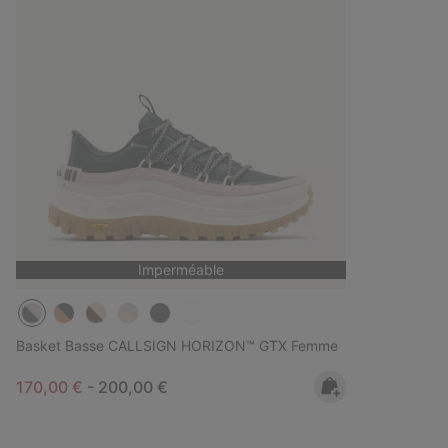
Imperméable
Basket Basse CALLSIGN HORIZON™ GTX Femme
Minimum sale price:
Maximum price:
170,00 €
-
200,00 €