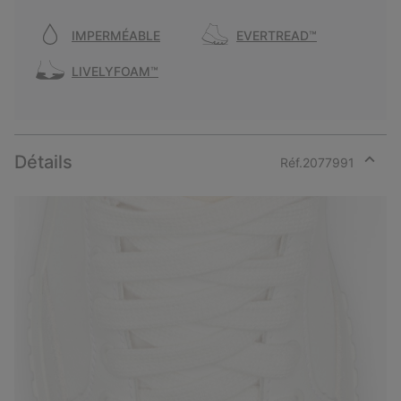
IMPERMÉABLE
EVERTREAD™
LIVELYFOAM™
Détails
Réf.
2077991
Expan
or
collap
sectio