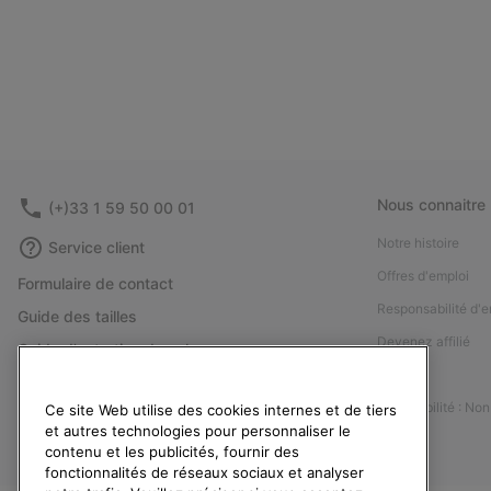
Nous connaitre
(+)33 1 59 50 00 01
Notre histoire
Service client
Offres d'emploi
Formulaire de contact
Responsabilité d'e
Guide des tailles
Devenez affilié
Guide d'entretien des chaussures
Presse
Retours
Accessibilité : No
Ce site Web utilise des cookies internes et de tiers
Rétractation
et autres technologies pour personnaliser le
Statut de la commande
contenu et les publicités, fournir des
fonctionnalités de réseaux sociaux et analyser
Livraison