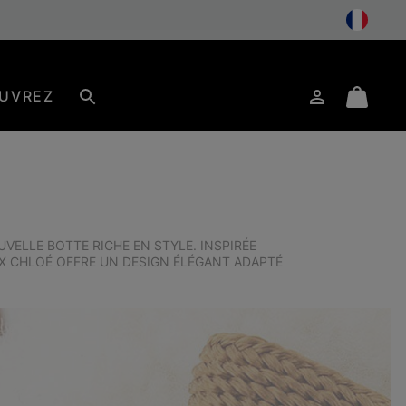
UVREZ
Connexion
Mini
Rechercher
Cart
VELLE BOTTE RICHE EN STYLE. INSPIRÉE
 X CHLOÉ OFFRE UN DESIGN ÉLÉGANT ADAPTÉ