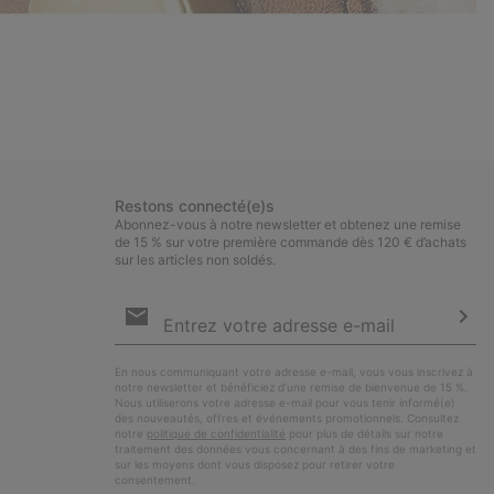
Restons connecté(e)s
Abonnez-vous à notre newsletter et obtenez une remise
de 15 % sur votre première commande dès 120 € d’achats
sur les articles non soldés.
Inscription
par
e-
S’a
mail
En nous communiquant votre adresse e-mail, vous vous inscrivez à
notre newsletter et bénéficiez d’une remise de bienvenue de 15 %.
Nous utiliserons votre adresse e-mail pour vous tenir informé(e)
des nouveautés, offres et événements promotionnels. Consultez
notre
politique de confidentialité
pour plus de détails sur notre
traitement des données vous concernant à des fins de marketing et
sur les moyens dont vous disposez pour retirer votre
consentement.