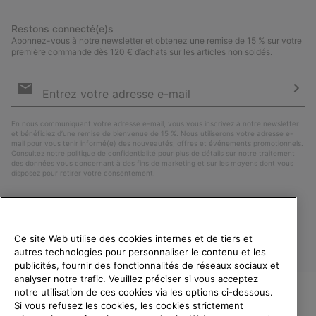
Restons connecté(e)s
Abonnez-vous à notre newsletter et obtenez une remise de 15 % sur votre
première commande dès 120 € d’achats sur les articles non soldés.
Inscription
par
e-
S’a
mail
En nous communiquant votre adresse e-mail, vous vous inscrivez à notre newsletter
et bénéficiez d’une remise de bienvenue de 15 %. Nous utiliserons votre adresse e-
mail pour vous tenir informé(e) des nouveautés, offres et événements promotionnels.
Consultez notre
politique de confidentialité
pour plus de détails sur notre traitement
des données vous concernant à des fins de marketing et sur les moyens dont vous
disposez pour retirer votre consentement.
Ce site Web utilise des cookies internes et de tiers et
autres technologies pour personnaliser le contenu et les
publicités, fournir des fonctionnalités de réseaux sociaux et
analyser notre trafic. Veuillez préciser si vous acceptez
notre utilisation de ces cookies via les options ci-dessous.
Si vous refusez les cookies, les cookies strictement
France
BIENVENUE CHEZ SOREL.