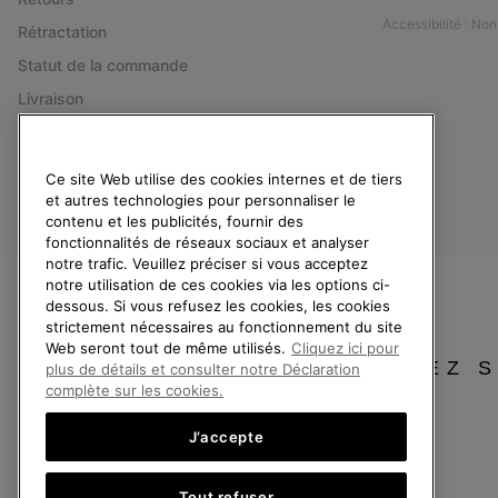
Accessibilité : No
Rétractation
Statut de la commande
Livraison
Paiement
Questions fréquentes
Ce site Web utilise des cookies internes et de tiers
et autres technologies pour personnaliser le
contenu et les publicités, fournir des
fonctionnalités de réseaux sociaux et analyser
notre trafic. Veuillez préciser si vous acceptez
notre utilisation de ces cookies via les options ci-
dessous. Si vous refusez les cookies, les cookies
France
strictement nécessaires au fonctionnement du site
©
2026
SOREL. Tous droits réservés.
Web seront tout de même utilisés.
Cliquez ici pour
VEUILLEZ 
plus de détails et consulter notre Déclaration
Politique De Confidentialite
Conditions D'Utilisation
Conditions Générale
complète sur les cookies.
Service client: Lun - Sam de 9h à 13h et de 14h à 18h
J’accepte
(+)33 1 59 50 00 01
Tout refuser