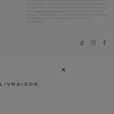
notre newsletter et bénéficiez d’une remise de bienvenue de 15 %.
Nous utiliserons votre adresse e-mail pour vous tenir informé(e)
des nouveautés, offres et événements promotionnels. Consultez
notre
politique de confidentialité
pour plus de détails sur notre
traitement des données vous concernant à des fins de marketing et
sur les moyens dont vous disposez pour retirer votre
consentement.
LIVRAISON.