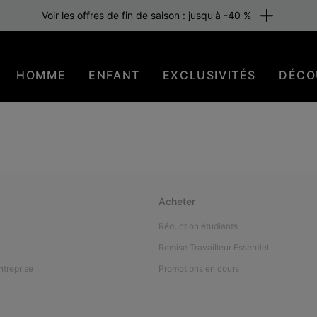
Voir les offres de fin de saison : jusqu'à -40 %
HOMME
ENFANT
EXCLUSIVITÉS
DÉCO
Acheter
Réduction étudiants
Remise Travailleur Essentiel
ntreprise
Promotions en cours