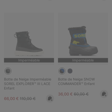
Imperméable
Imperméable
Botte de Neige Imperméable
Botte de Neige SNOW
SOREL EXPLORER™ III LACE
COMMANDER™ Enfant
Enfant
Sale price:
Regular price:
36,00 €
60,00 €
Sale price:
Regular price:
66,00 €
110,00 €