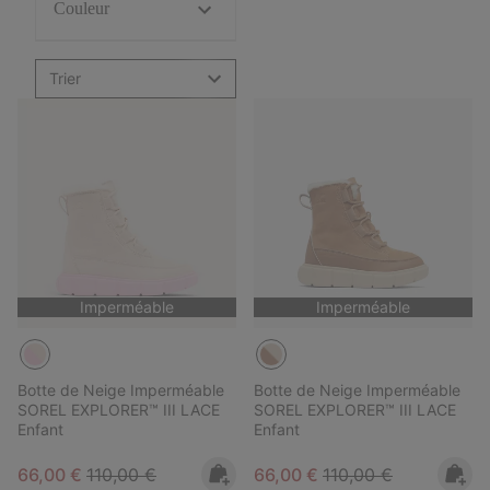
Couleur
Trier
Imperméable
Imperméable
Botte de Neige Imperméable
Botte de Neige Imperméable
SOREL EXPLORER™ III LACE
SOREL EXPLORER™ III LACE
Enfant
Enfant
Sale price:
Regular price:
Sale price:
Regular price:
66,00 €
110,00 €
66,00 €
110,00 €