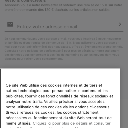
Restons connecté(e)s
Abonnez-vous à notre newsletter et obtenez une remise de 15 % sur votre
première commande dès 120 € d’achats sur les articles non soldés.
Inscription
par
e-
S’a
mail
En nous communiquant votre adresse e-mail, vous vous inscrivez à notre newsletter
et bénéficiez d’une remise de bienvenue de 15 %. Nous utiliserons votre adresse e-
mail pour vous tenir informé(e) des nouveautés, offres et événements promotionnels.
Consultez notre
politique de confidentialité
pour plus de détails sur notre traitement
des données vous concernant à des fins de marketing et sur les moyens dont vous
disposez pour retirer votre consentement.
Ce site Web utilise des cookies internes et de tiers et
autres technologies pour personnaliser le contenu et les
publicités, fournir des fonctionnalités de réseaux sociaux et
analyser notre trafic. Veuillez préciser si vous acceptez
notre utilisation de ces cookies via les options ci-dessous.
Si vous refusez les cookies, les cookies strictement
France
BIENVENUE CHEZ SOREL.
nécessaires au fonctionnement du site Web seront tout de
VEUILLEZ SÉLECTIONNER
même utilisés.
Cliquez ici pour plus de détails et consulter
©
2026
SOREL. Tous droits réservés.
VOTRE PAYS DE LIVRAISON.