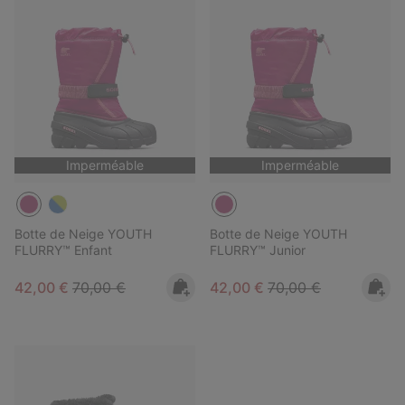
Imperméable
Imperméable
Botte de Neige YOUTH
Botte de Neige YOUTH
FLURRY™ Enfant
FLURRY™ Junior
Sale price:
Regular price:
Sale price:
Regular price:
42,00 €
70,00 €
42,00 €
70,00 €