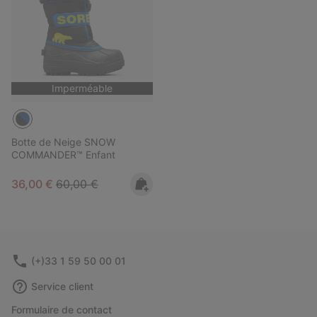
Imperméable
Botte de Neige SNOW
COMMANDER™ Enfant
Sale price:
Regular price:
36,00 €
60,00 €
(+)33 1 59 50 00 01
Service client
Formulaire de contact