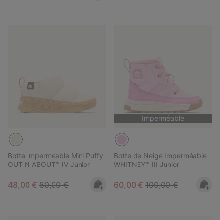
Imperméable
Botte Imperméable Mini Puffy
Botte de Neige Imperméable
OUT N ABOUT™ IV Junior
WHITNEY™ III Junior
Sale price:
Regular price:
Sale price:
Regular price:
48,00 €
80,00 €
60,00 €
100,00 €