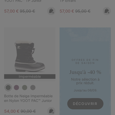
YOOT PAC™ TP Junior
TP Enfant
Sale price:
Regular price:
Sale price:
Regular price:
57,00 €
95,00 €
57,00 €
95,00 €
OFFRES DE FIN
DE SAISON
Jusqu'à -40 %
Imperméable
Notre sélection à
prix réduit.
Jusqu'au 06/09.
Botte de Neige Imperméable
en Nylon YOOT PAC™ Junior
DÉCOUVRIR
Sale price:
Regular price:
54,00 €
90,00 €