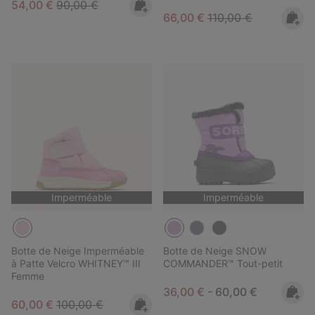
Sale price:
Regular price:
54,00 €
90,00 €
Sale price:
Regular price:
66,00 €
110,00 €
Imperméable
Imperméable
Botte de Neige Imperméable
Botte de Neige SNOW
à Patte Velcro WHITNEY™ III
COMMANDER™ Tout-petit
Femme
Minimum sale price:
Maximum price:
36,00 €
-
60,00 €
Sale price:
Regular price:
60,00 €
100,00 €