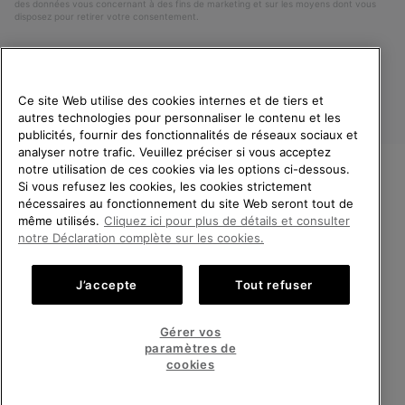
des données vous concernant à des fins de marketing et sur les moyens dont vous
disposez pour retirer votre consentement.
Ce site Web utilise des cookies internes et de tiers et
autres technologies pour personnaliser le contenu et les
publicités, fournir des fonctionnalités de réseaux sociaux et
analyser notre trafic. Veuillez préciser si vous acceptez
notre utilisation de ces cookies via les options ci-dessous.
Si vous refusez les cookies, les cookies strictement
France
BIENVENUE CHEZ SOREL.
nécessaires au fonctionnement du site Web seront tout de
VEUILLEZ SÉLECTIONNER
même utilisés.
Cliquez ici pour plus de détails et consulter
©
2026
SOREL. Tous droits réservés.
VOTRE PAYS DE LIVRAISON.
notre Déclaration complète sur les cookies.
Politique De Confidentialite
Conditions D'Utilisation
Achats en ligne disponibles
Conditions Générales de Vente
Garanties Légales
Cookies
J’accepte
Tout refuser
Impressum
Public CBCR
United States
Achats
Gérer vos
en
paramètres de
Service client: Lun - Sam de 9h à 13h et de 14h à 18h
ligne
France
Achats
(+)33 1 59 50 00 01
cookies
disponi
en
ligne