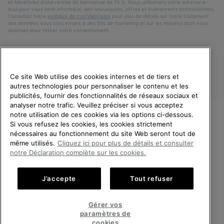
et bénéficiez d’une remise de bienvenue de 15 %. Nous utiliserons votre adresse e-
mail pour vous tenir informé(e) des nouveautés, offres et événements promotionnels.
Consultez notre
politique de confidentialité
pour plus de détails sur notre traitement
des données vous concernant à des fins de marketing et sur les moyens dont vous
disposez pour retirer votre consentement.
Ce site Web utilise des cookies internes et de tiers et
autres technologies pour personnaliser le contenu et les
publicités, fournir des fonctionnalités de réseaux sociaux et
analyser notre trafic. Veuillez préciser si vous acceptez
notre utilisation de ces cookies via les options ci-dessous.
Si vous refusez les cookies, les cookies strictement
France
BIENVENUE CHEZ SOREL.
nécessaires au fonctionnement du site Web seront tout de
VEUILLEZ SÉLECTIONNER
même utilisés.
Cliquez ici pour plus de détails et consulter
©
2026
SOREL. Tous droits réservés.
VOTRE PAYS DE LIVRAISON.
notre Déclaration complète sur les cookies.
Politique De Confidentialite
Conditions D'Utilisation
Achats en ligne disponibles
Conditions Générales de Vente
Garanties Légales
Cookies
J’accepte
Tout refuser
Impressum
Public CBCR
United States
Achats
Gérer vos
en
paramètres de
Service client: Lun - Sam de 9h à 13h et de 14h à 18h
ligne
France
Achats
(+)33 1 59 50 00 01
cookies