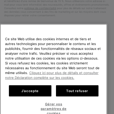
et bénéficiez d’une remise de bienvenue de 15 %. Nous utiliserons votre adresse e-
mail pour vous tenir informé(e) des nouveautés, offres et événements promotionnels.
Consultez notre
politique de confidentialité
pour plus de détails sur notre traitement
des données vous concernant à des fins de marketing et sur les moyens dont vous
disposez pour retirer votre consentement.
Ce site Web utilise des cookies internes et de tiers et
autres technologies pour personnaliser le contenu et les
publicités, fournir des fonctionnalités de réseaux sociaux et
analyser notre trafic. Veuillez préciser si vous acceptez
notre utilisation de ces cookies via les options ci-dessous.
Si vous refusez les cookies, les cookies strictement
France
BIENVENUE CHEZ SOREL.
nécessaires au fonctionnement du site Web seront tout de
VEUILLEZ SÉLECTIONNER
même utilisés.
Cliquez ici pour plus de détails et consulter
©
2026
SOREL. Tous droits réservés.
VOTRE PAYS DE LIVRAISON.
notre Déclaration complète sur les cookies.
Politique De Confidentialite
Conditions D'Utilisation
Achats en ligne disponibles
Conditions Générales de Vente
Garanties Légales
Cookies
J’accepte
Tout refuser
Impressum
Public CBCR
United States
Achats
Gérer vos
en
paramètres de
Service client: Lun - Sam de 9h à 13h et de 14h à 18h
ligne
France
Achats
(+)33 1 59 50 00 01
cookies