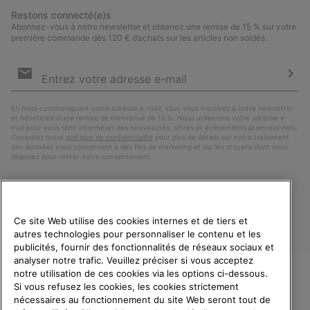
Restons connecté(e)s
Abonnez-vous à notre newsletter et obtenez une remise de 15 % sur votre
première commande dès 120 € d’achats sur les articles non soldés.
Inscription
par
e-
S’a
mail
En nous communiquant votre adresse e-mail, vous vous inscrivez à notre newsletter
et bénéficiez d’une remise de bienvenue de 15 %. Nous utiliserons votre adresse e-
mail pour vous tenir informé(e) des nouveautés, offres et événements promotionnels.
Consultez notre
politique de confidentialité
pour plus de détails sur notre traitement
des données vous concernant à des fins de marketing et sur les moyens dont vous
disposez pour retirer votre consentement.
Ce site Web utilise des cookies internes et de tiers et
autres technologies pour personnaliser le contenu et les
publicités, fournir des fonctionnalités de réseaux sociaux et
analyser notre trafic. Veuillez préciser si vous acceptez
notre utilisation de ces cookies via les options ci-dessous.
Si vous refusez les cookies, les cookies strictement
France
BIENVENUE CHEZ SOREL.
nécessaires au fonctionnement du site Web seront tout de
VEUILLEZ SÉLECTIONNER