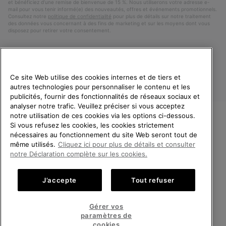
et bénéficiez d’une remise de bienvenue de 15 %. Nous utiliserons votre adresse e-
mail pour vous tenir informé(e) des nouveautés, offres et événements promotionnels.
Consultez notre
politique de confidentialité
pour plus de détails sur notre traitement
des données vous concernant à des fins de marketing et sur les moyens dont vous
disposez pour retirer votre consentement.
Ce site Web utilise des cookies internes et de tiers et
autres technologies pour personnaliser le contenu et les
publicités, fournir des fonctionnalités de réseaux sociaux et
analyser notre trafic. Veuillez préciser si vous acceptez
notre utilisation de ces cookies via les options ci-dessous.
Si vous refusez les cookies, les cookies strictement
France
BIENVENUE CHEZ SOREL.
nécessaires au fonctionnement du site Web seront tout de
VEUILLEZ SÉLECTIONNER
même utilisés.
Cliquez ici pour plus de détails et consulter
©
2026
SOREL. Tous droits réservés.
VOTRE PAYS DE LIVRAISON.
notre Déclaration complète sur les cookies.
Politique De Confidentialite
Conditions D'Utilisation
Achats en ligne disponibles
Conditions Générales de Vente
Garanties Légales
Cookies
J’accepte
Tout refuser
Impressum
Public CBCR
United States
Achats
Gérer vos
en
paramètres de
Service client: Lun - Sam de 9h à 13h et de 14h à 18h
ligne
France
Achats
(+)33 1 59 50 00 01
cookies