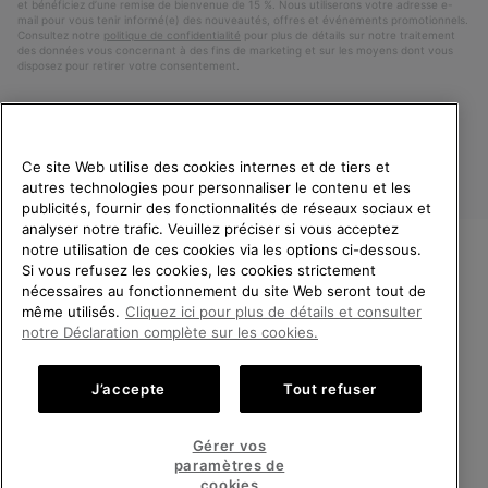
et bénéficiez d’une remise de bienvenue de 15 %. Nous utiliserons votre adresse e-
mail pour vous tenir informé(e) des nouveautés, offres et événements promotionnels.
Consultez notre
politique de confidentialité
pour plus de détails sur notre traitement
des données vous concernant à des fins de marketing et sur les moyens dont vous
disposez pour retirer votre consentement.
Ce site Web utilise des cookies internes et de tiers et
autres technologies pour personnaliser le contenu et les
publicités, fournir des fonctionnalités de réseaux sociaux et
analyser notre trafic. Veuillez préciser si vous acceptez
notre utilisation de ces cookies via les options ci-dessous.
Si vous refusez les cookies, les cookies strictement
France
BIENVENUE CHEZ SOREL.
nécessaires au fonctionnement du site Web seront tout de
VEUILLEZ SÉLECTIONNER
même utilisés.
Cliquez ici pour plus de détails et consulter
©
2026
SOREL. Tous droits réservés.
VOTRE PAYS DE LIVRAISON.
notre Déclaration complète sur les cookies.
Politique De Confidentialite
Conditions D'Utilisation
Achats en ligne disponibles
Conditions Générales de Vente
Garanties Légales
Cookies
J’accepte
Tout refuser
Impressum
Public CBCR
United States
Achats
Gérer vos
en
paramètres de
Service client: Lun - Sam de 9h à 13h et de 14h à 18h
ligne
France
Achats
(+)33 1 59 50 00 01
cookies