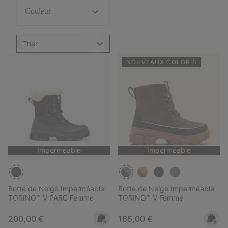
Couleur
Trier
NOUVEAUX COLORIS
Imperméable
Imperméable
Botte de Neige Imperméable
Botte de Neige Imperméable
TORINO™ V PARC Femme
TORINO™ V Femme
Regular price:
Regular price:
200,00 €
165,00 €