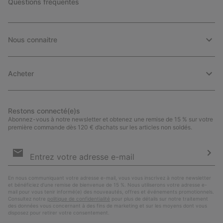
Questions fréquentes
Nous connaitre
Acheter
Restons connecté(e)s
Abonnez-vous à notre newsletter et obtenez une remise de 15 % sur votre
première commande dès 120 € d’achats sur les articles non soldés.
Inscription
par
e-
S’a
mail
En nous communiquant votre adresse e-mail, vous vous inscrivez à notre newsletter
et bénéficiez d’une remise de bienvenue de 15 %. Nous utiliserons votre adresse e-
mail pour vous tenir informé(e) des nouveautés, offres et événements promotionnels.
Consultez notre
politique de confidentialité
pour plus de détails sur notre traitement
des données vous concernant à des fins de marketing et sur les moyens dont vous
disposez pour retirer votre consentement.