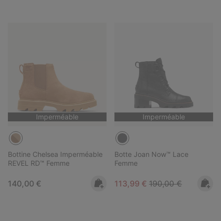
Imperméable
Imperméable
Bottine Chelsea Imperméable
Botte Joan Now™ Lace
REVEL RD™ Femme
Femme
Regular price:
Sale price:
Regular price:
140,00 €
113,99 €
190,00 €